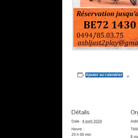
Ajouter au calendrier
Détails
Or
Date :
4 avril 2020
Asbl
Heure :
Tél
20 h 00 min
E-ma