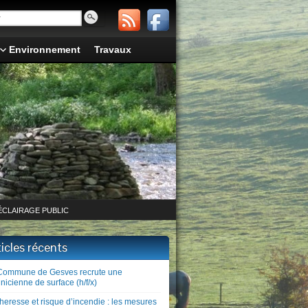
Environnement
Travaux
ÉCLAIRAGE PUBLIC
ticles récents
Commune de Gesves recrute une
nicienne de surface (h/f/x)
heresse et risque d’incendie : les mesures