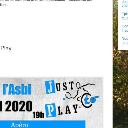
de 
tions.
202
Épis
tout
Con
Insc
Nouv
sur
 Play