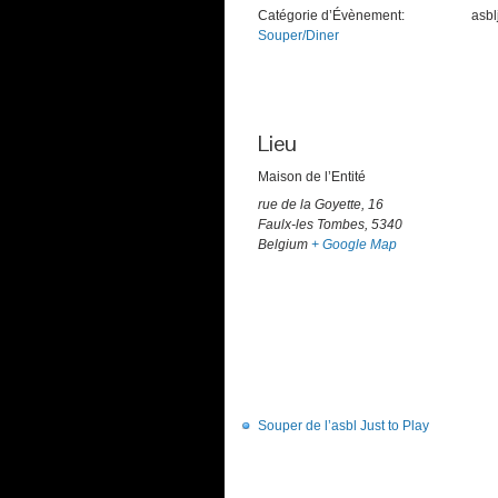
Catégorie d’Évènement:
asb
Souper/Diner
Lieu
Maison de l’Entité
rue de la Goyette, 16
Faulx-les Tombes
,
5340
Belgium
+ Google Map
Souper de l’asbl Just to Play