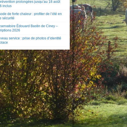
prévention prolongées jusqu’au 18 août
6 inclus
ode de forte chaleur : profiter de l’été en
e sécurité
servatoire Édouard Bastin de Ciney –
riptions 2026
eau service : prise de photos d’identité
 place