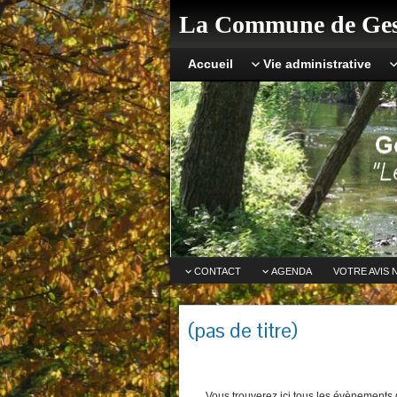
La Commune de Ges
Accueil
Vie administrative
CONTACT
AGENDA
VOTRE AVIS 
(pas de titre)
Vous trouverez ici tous les évènements q