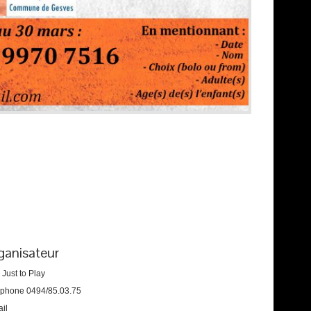
ganisateur
 Just to Play
éphone
0494/85.03.75
il