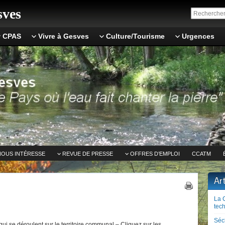
ves
CPAS
Vivre à Gesves
Culture/Tourisme
Urgences
NOUS INTÉRESSE
REVUE DE PRESSE
OFFRES D’EMPLOI
CCATM
Ar
La 
tech
Séc
ui se déroulent sur le territoire communal – Cliquez sur les