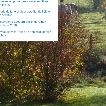
prévention prolongées jusqu’au 18 août
6 inclus
ode de forte chaleur : profiter de l’été en
e sécurité
servatoire Édouard Bastin de Ciney –
riptions 2026
eau service : prise de photos d’identité
 place