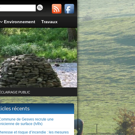
Environnement
Travaux
ÉCLAIRAGE PUBLIC
ticles récents
Commune de Gesves recrute une
nicienne de surface (h/f/x)
heresse et risque d’incendie : les mesures