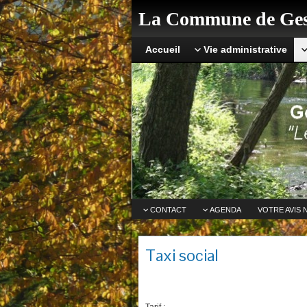
La Commune de Ges
Accueil
Vie administrative
CONTACT
AGENDA
VOTRE AVIS 
Taxi social