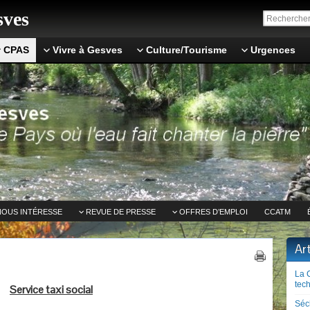
ves
CPAS
Vivre à Gesves
Culture/Tourisme
Urgences
NOUS INTÉRESSE
REVUE DE PRESSE
OFFRES D’EMPLOI
CCATM
Ar
La 
tech
Service taxi social
Séc