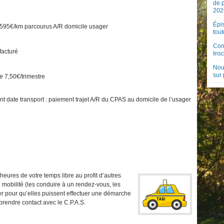
de 
202
Épis
595€/km parcourus A/R domicile usager
tout
Con
 facturé
Insc
Nouv
sur
de 7,50€/trimestre
ant date transport : paiement trajet A/R du CPAS au domicile de l’usager
eures de votre temps libre au profit d’autres
 mobilité (les conduire à un rendez-vous, les
 pour qu’elles puissent effectuer une démarche
prendre contact avec le C.P.A.S.