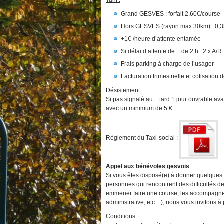
Tarif :
Grand GESVES : forfait 2,60€/course
Hors GESVES (rayon max 30km) : 0,3
+1€ /heure d’attente entamée
Si délai d’attente de + de 2 h : 2 x A/R
Frais parking à charge de l’usager
Facturation trimestrielle et cotisation 
Désistement :
Si pas signalé au + tard 1 jour ouvrable av
avec un minimum de 5 €
Règlement du Taxi-social :
Appel aux bénévoles gesvois
Si vous êtes disposé(e) à donner quelques h
personnes qui rencontrent des difficultés de
emmener faire une course, les accompagner
administrative, etc…), nous vous invitons à 
Conditions :