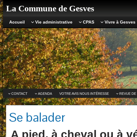
La Commune de Gesves
Accueil
Vie administrative
CPAS
Vivre à Gesves
CONTACT
AGENDA
VOTRE AVIS NOUS INTÉRESSE
REVUE DE
Se balader
A pied, à cheval ou à v