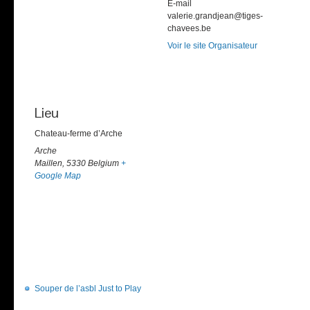
E-mail
valerie.grandjean@tiges-
chavees.be
Voir le site Organisateur
Lieu
Chateau-ferme d’Arche
Arche
Maillen
,
5330
Belgium
+
Google Map
Souper de l’asbl Just to Play