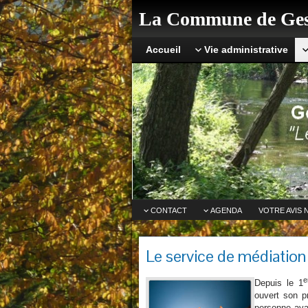
La Commune de Ges
Accueil
Vie administrative
CONTACT
AGENDA
VOTRE AVIS 
Le service de médiation
e
Depuis le 1
ouvert son p
personne aya