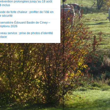
prévention prolongées jusqu’au 18 août
6 inclus
ode de forte chaleur : profiter de l’été en
e sécurité
servatoire Édouard Bastin de Ciney –
riptions 2026
eau service : prise de photos d’identité
 place