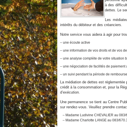
à des diffic
dettes. Le se
Les médiateu
intérêts du débite
ur et des créanciers.
Notre service vous aidera à agir pour tro
– une écoute ac
tive
– une information de vos droits et de vos de
– une analyse complète de votre situation 
– une négociation de facilités de paiement
– un suivi pendant la période de rembour
La médiation de dettes est réglementée pa
crédit à la consommation et, pour la Régi
d’exécution.
Une permanence se tient au Centre Publ
sur rendez-vous. Veuillez prendre contac
– Madame Ludivine CHEVALIER au 083/
– Madame Charlotte LANGE au 083/670.