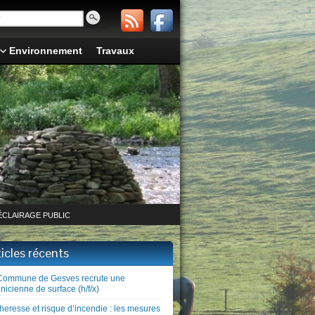
Environnement
Travaux
ÉCLAIRAGE PUBLIC
ticles récents
Commune de Gesves recrute une
nicienne de surface (h/f/x)
heresse et risque d’incendie : les mesures