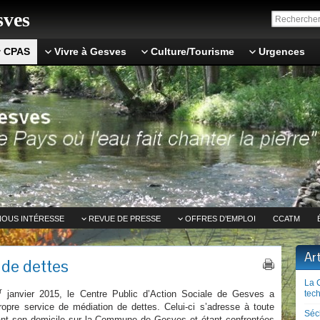
ves
CPAS
Vivre à Gesves
Culture/Tourisme
Urgences
NOUS INTÉRESSE
REVUE DE PRESSE
OFFRES D’EMPLOI
CCATM
Ar
 de dettes
La 
r
tech
janvier 2015, le Centre Public d’Action Sociale de Gesves a
ropre service de médiation de dettes. Celui-ci s’adresse à toute
Séc
nt son domicile sur la Commune de Gesves et étant
confrontées