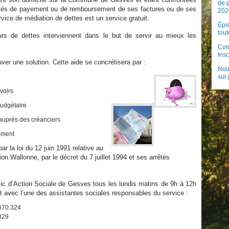
de 
ultés de payement ou de remboursement de ses factures ou de ses
202
rvice de médiation de dettes est un service gratuit.
Épis
tout
rs de dettes interviennent dans le but de servir au mieux les
Con
Insc
uver une solution. Cette aide se concrétisera par :
Nouv
sur
voirs
budgétaire
 auprès des créanciers
sement
r la loi du 12 juin 1991 relative au
on Wallonne, par le décret du 7 juillet 1994 et ses arrêtés
ic d’Action Sociale de Gesves tous les lundis matins de 9h à 12h
t avec l’une des assistantes sociales responsables du service :
670.324
329