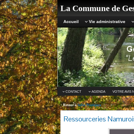
La Commune de Ges
Accueil
Vie administrative
CONTACT
AGENDA
VOTRE AVIS 
↑ Retour à
Infos Pratiques
Ressourceries Namuroi