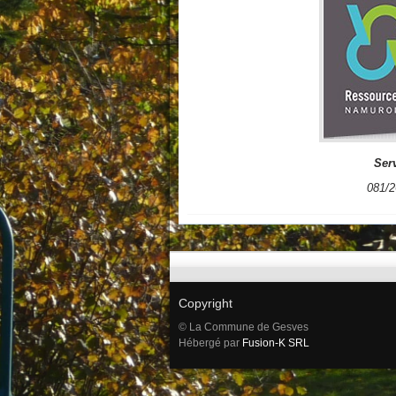
Serv
081/2
Copyright
© La Commune de Gesves
Hébergé par
Fusion-K SRL