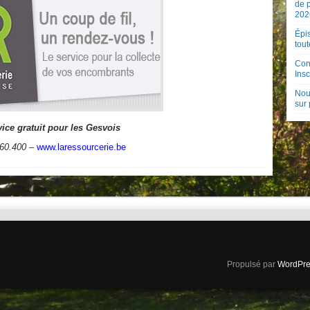
de 
202
Épis
tout
Con
Insc
Nouv
sur
ice gratuit pour les Gesvois
60.400 –
www.laressourcerie.be
Propulsé par
WordPre