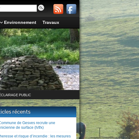
Environnement
Travaux
ÉCLAIRAGE PUBLIC
ticles récents
Commune de Gesves recrute une
nicienne de surface (h/f/x)
heresse et risque d’incendie : les mesures