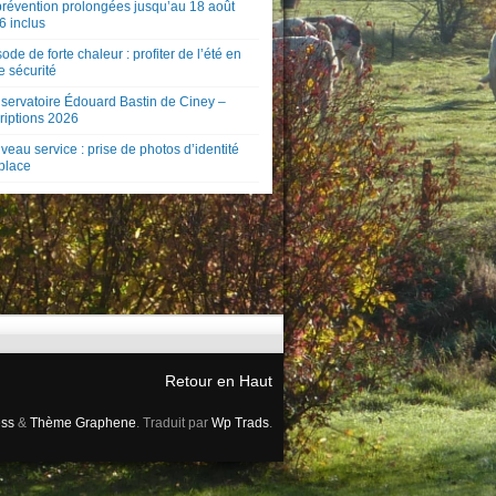
prévention prolongées jusqu’au 18 août
6 inclus
ode de forte chaleur : profiter de l’été en
e sécurité
servatoire Édouard Bastin de Ciney –
riptions 2026
eau service : prise de photos d’identité
 place
Retour en Haut
ss
&
Thème Graphene
. Traduit par
Wp Trads
.