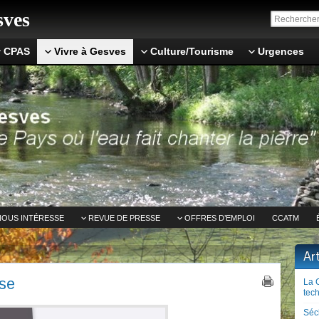
ves
CPAS
Vivre à Gesves
Culture/Tourisme
Urgences
NOUS INTÉRESSE
REVUE DE PRESSE
OFFRES D’EMPLOI
CCATM
Ar
se
La 
tech
Séc