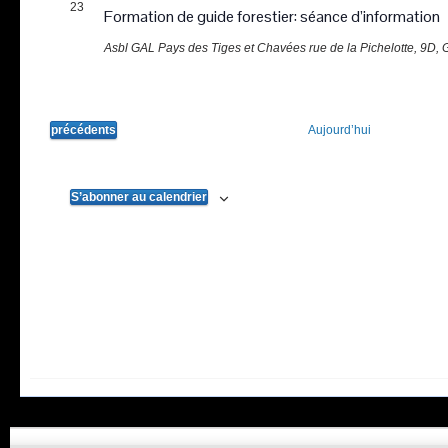
23
Formation de guide forestier: séance d’information
Asbl GAL Pays des Tiges et Chavées
rue de la Pichelotte, 9D,
Évènements
précédents
Aujourd’hui
S’abonner au calendrier