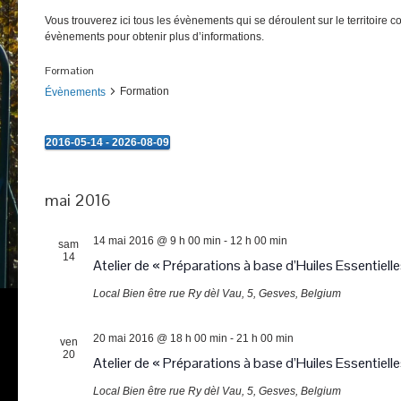
Vous trouverez ici tous les évènements qui se déroulent sur le territoire 
évènements pour obtenir plus d’informations.
Formation
Formation
Évènements
2016-05-14
 - 
2026-08-09
Évènements
Sélectionnez
une
date.
mai 2016
14 mai 2016 @ 9 h 00 min
-
12 h 00 min
sam
14
Atelier de « Préparations à base d’Huiles Essentielle
Local Bien être
rue Ry dèl Vau, 5, Gesves, Belgium
20 mai 2016 @ 18 h 00 min
-
21 h 00 min
ven
20
Atelier de « Préparations à base d’Huiles Essentielle
Local Bien être
rue Ry dèl Vau, 5, Gesves, Belgium