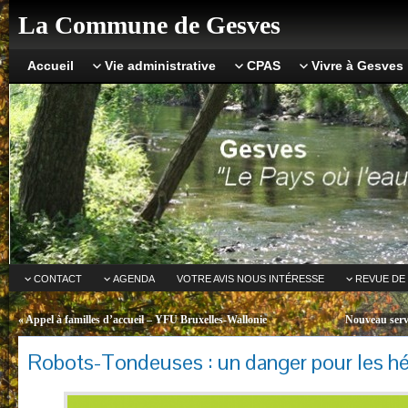
La Commune de Gesves
Accueil
Vie administrative
CPAS
Vivre à Gesves
CONTACT
AGENDA
VOTRE AVIS NOUS INTÉRESSE
REVUE DE
«
Appel à familles d’accueil – YFU Bruxelles-Wallonie
Nouveau servi
Robots-Tondeuses : un danger pour les hé