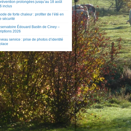
prévention prolongées jusqu’au 18 août
6 inclus
ode de forte chaleur : profiter de l’été en
e sécurité
servatoire Édouard Bastin de Ciney –
riptions 2026
eau service : prise de photos d’identité
 place