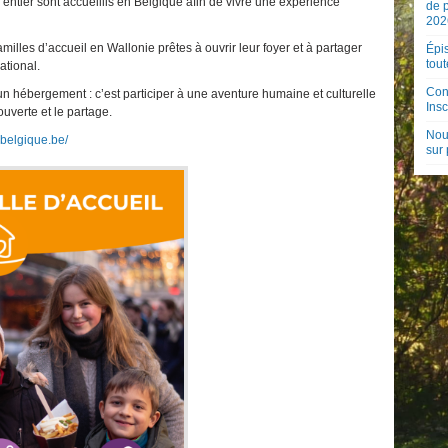
tier sont accueillis en Belgique afin de vivre une expérience
de 
202
illes d’accueil en Wallonie prêtes à ouvrir leur foyer et à partager
Épis
tout
ational.
Con
u’un hébergement : c’est participer à une aventure humaine et culturelle
Insc
uverte et le partage.
Nouv
u-belgique.be/
sur