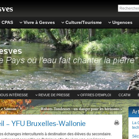
ves
CPAS
Vivre à Gesves
Culture/Tourisme
Urgences
NOUS INTÉRESSE
REVUE DE PRESSE
OFFRES D’EMPLOI
CCATM
 Le Samson
Robots-Tondeuses : un danger pour les hérissons
»
Ar
eil – YFU Bruxelles-Wallonie
La 
tech
s échanges interculturels à destination des élèves du secondaire.
Séc