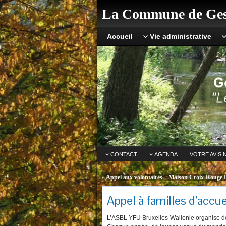
La Commune de Ges
Accueil
Vie administrative
CONTACT
AGENDA
VOTRE AVIS 
«
Appel aux volontaires – Maison Croix-Rouge
Appel à familles d’accu
L’ASBL YFU Bruxelles-Wallonie organise de