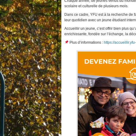
Chaque année, de jeunes venus du monde en
scolaire et culturelle de plusieurs mois.
Dans ce cadre, YFU est à la recherche de fam
leur quotidien avec un jeune étudiant intern
Accueillir un jeune, c’est offrir bien plus q
enrichissante, fondée sur l’échange, la déco
Plus d’informations :
https://accueillir.yf