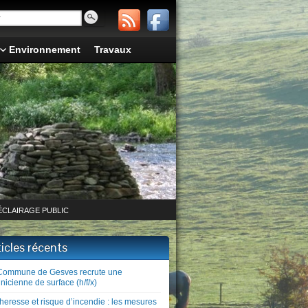
Environnement
Travaux
ÉCLAIRAGE PUBLIC
ticles récents
Commune de Gesves recrute une
nicienne de surface (h/f/x)
heresse et risque d’incendie : les mesures