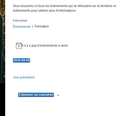
Vous trouverez ici tous les évènements qui se déroulent sur le territoire 
évènements pour obtenir plus d’informations.
Formation
Formation
Évènements
Évènements
Il n’y a pas d’évènements à venir.
Notice
for
9
2026-08-09
août
Sélectionnez
une
2026
date.
Jour précédent
S’abonner au calendrier