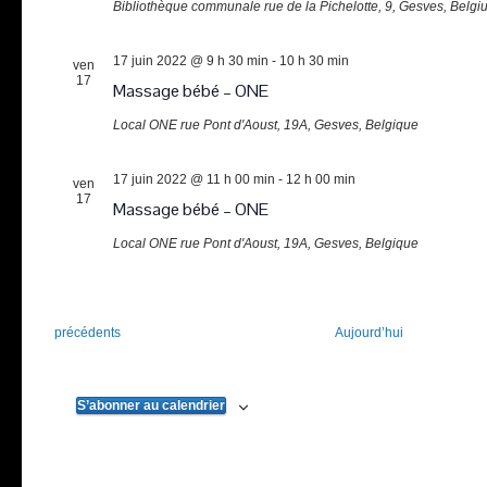
Bibliothèque communale
rue de la Pichelotte, 9, Gesves, Belgi
17 juin 2022 @ 9 h 30 min
-
10 h 30 min
ven
17
Massage bébé – ONE
Local ONE
rue Pont d'Aoust, 19A, Gesves, Belgique
17 juin 2022 @ 11 h 00 min
-
12 h 00 min
ven
17
Massage bébé – ONE
Local ONE
rue Pont d'Aoust, 19A, Gesves, Belgique
Évènements
précédents
Aujourd’hui
S’abonner au calendrier