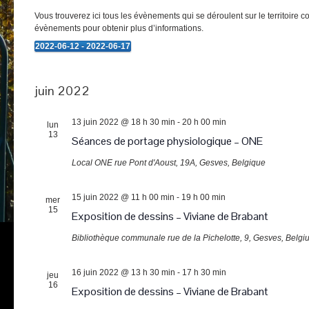
Vous trouverez ici tous les évènements qui se déroulent sur le territoire 
évènements pour obtenir plus d’informations.
2022-06-12
 - 
2022-06-17
Évènements
Sélectionnez
une
date.
juin 2022
13 juin 2022 @ 18 h 30 min
-
20 h 00 min
lun
13
Séances de portage physiologique – ONE
Local ONE
rue Pont d'Aoust, 19A, Gesves, Belgique
15 juin 2022 @ 11 h 00 min
-
19 h 00 min
mer
15
Exposition de dessins – Viviane de Brabant
Bibliothèque communale
rue de la Pichelotte, 9, Gesves, Belgi
16 juin 2022 @ 13 h 30 min
-
17 h 30 min
jeu
16
Exposition de dessins – Viviane de Brabant