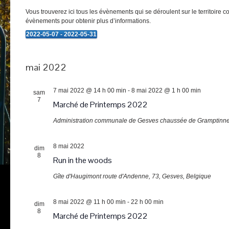
Vous trouverez ici tous les évènements qui se déroulent sur le territoire 
évènements pour obtenir plus d’informations.
2022-05-07
 - 
2022-05-31
Évènements
Sélectionnez
une
date.
mai 2022
7 mai 2022 @ 14 h 00 min
-
8 mai 2022 @ 1 h 00 min
sam
7
Marché de Printemps 2022
Administration communale de Gesves
chaussée de Gramptinne
8 mai 2022
dim
8
Run in the woods
Gîte d'Haugimont
route d'Andenne, 73, Gesves, Belgique
8 mai 2022 @ 11 h 00 min
-
22 h 00 min
dim
8
Marché de Printemps 2022