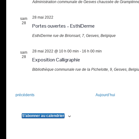
Administration communale de Gesves
chaussée de Gramptinne
28 mai 2022
sam
28
Portes ouvertes – EsthiDerme
EsthiDerme
rue de Brionsart, 7, Gesves, Belgique
28 mai 2022 @ 10 h 00 min
-
16 h 00 min
sam
28
Exposition Calligraphie
Bibliothèque communale
rue de la Pichelotte, 9, Gesves, Belgi
Évènements
précédents
Aujourd’hui
S’abonner au calendrier