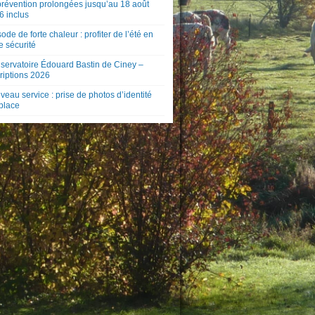
prévention prolongées jusqu’au 18 août
6 inclus
ode de forte chaleur : profiter de l’été en
e sécurité
servatoire Édouard Bastin de Ciney –
riptions 2026
eau service : prise de photos d’identité
 place