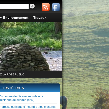
Environnement
Travaux
ÉCLAIRAGE PUBLIC
ticles récents
Commune de Gesves recrute une
nicienne de surface (h/f/x)
heresse et risque d’incendie : les mesures