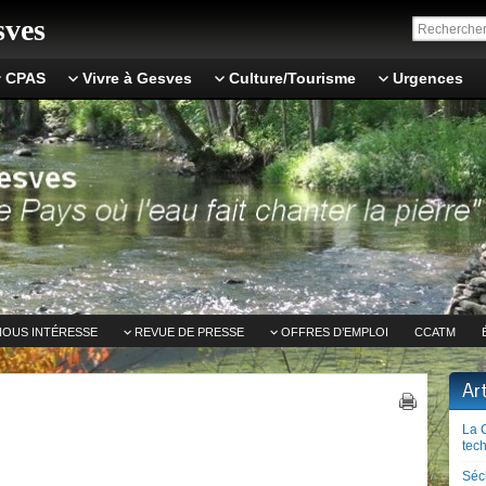
ves
CPAS
Vivre à Gesves
Culture/Tourisme
Urgences
NOUS INTÉRESSE
REVUE DE PRESSE
OFFRES D’EMPLOI
CCATM
Ar
La 
tech
Séc