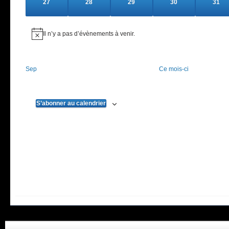
0
0
0
0
0
27
28
29
30
31
évènements
évènements
évènements
évènements
évèn
Il n’y a pas d’évènements à venir.
Notice
Sep
Ce mois-ci
S’abonner au calendrier