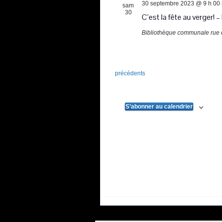
30 septembre 2023 @ 9 h 00
sam
30
C’est la fête au verger! –
Bibliothèque communale
rue 
Évènements
précédents
S’abonner au calendrier