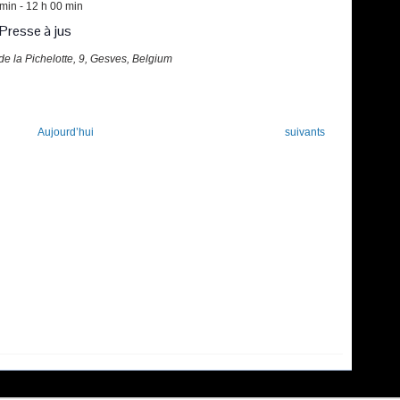
 min
-
12 h 00 min
 Presse à jus
de la Pichelotte, 9, Gesves, Belgium
Évènements
Aujourd’hui
suivants