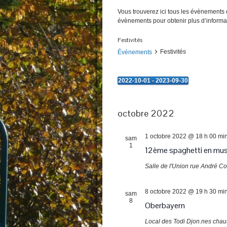
Vous trouverez ici tous les évènements q
évènements pour obtenir plus d’informa
Festivités
Festivités
Évènements
2022-10-01
 - 
2023-09-30
Évènements
Sélectionnez
une
date.
octobre 2022
1 octobre 2022 @ 18 h 00 mi
sam
1
12ème spaghetti en mus
Salle de l'Union
rue André Co
8 octobre 2022 @ 19 h 30 mi
sam
8
Oberbayern
Local des Todi Djon.nes
chau