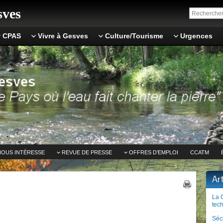
ves
CPAS
Vivre à Gesves
Culture/Tourisme
Urgences
NOUS INTÉRESSE
REVUE DE PRESSE
OFFRES D’EMPLOI
CCATM
Ar
La 
tech
Séc