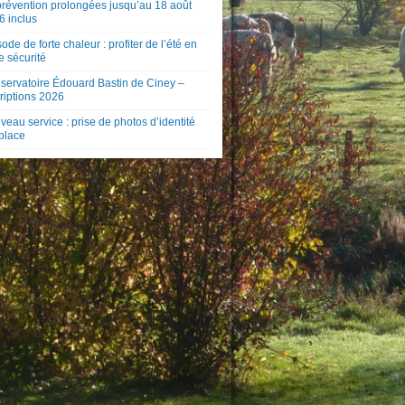
prévention prolongées jusqu’au 18 août
6 inclus
ode de forte chaleur : profiter de l’été en
e sécurité
servatoire Édouard Bastin de Ciney –
riptions 2026
eau service : prise de photos d’identité
 place