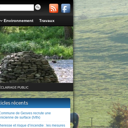
Environnement
Travaux
ÉCLAIRAGE PUBLIC
ticles récents
Commune de Gesves recrute une
nicienne de surface (h/f/x)
heresse et risque d’incendie : les mesures