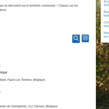
de 
202
ui se déroulent sur le territoire communal – Cliquez sur les
tions.
Épis
tout
Con
Insc
Nouv
Recherche
Navigation
sur
Liste
de
et
Recherche
vues
navigation
Évènement
de
vues
n
Évènements
ique
llard, Faulx-Les Tombes, Belgique
n
ssée de Gramptinne, 112, Gesves, Belgique