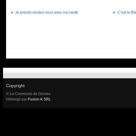
Je prends rendez-vous avec ma santé
C’est la fêt
Copyright
© La Commune de Gesves
Hébergé par
Fusion-K SRL