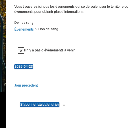
Vous trouverez ici tous les évènements qui se déroulent sur le territoire 
évènements pour obtenir plus d’informations.
Don de sang
Don de sang
Évènements
Évènements
Il n’y a pas d’évènements à venir.
Notice
for
23
2025-04-23
avril
Sélectionnez
une
2025
date.
Jour précédent
S’abonner au calendrier