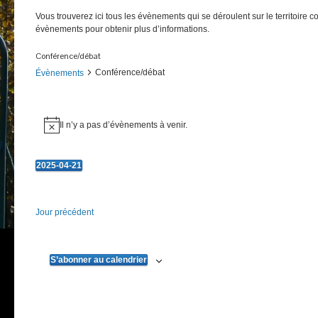
Vous trouverez ici tous les évènements qui se déroulent sur le territoire 
évènements pour obtenir plus d’informations.
Conférence/débat
Conférence/débat
Évènements
Évènements
Il n’y a pas d’évènements à venir.
Notice
for
21
2025-04-21
avril
Sélectionnez
une
2025
date.
Jour précédent
S’abonner au calendrier