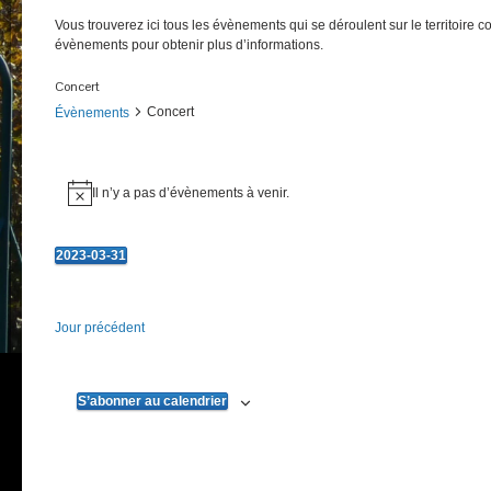
Vous trouverez ici tous les évènements qui se déroulent sur le territoire 
évènements pour obtenir plus d’informations.
Concert
Concert
Évènements
Évènements
Il n’y a pas d’évènements à venir.
Notice
for
31
2023-03-31
mars
Sélectionnez
une
2023
date.
Jour précédent
S’abonner au calendrier