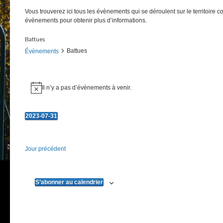
Vous trouverez ici tous les évènements qui se déroulent sur le territoire 
évènements pour obtenir plus d’informations.
Battues
Battues
Évènements
Évènements
Il n’y a pas d’évènements à venir.
Notice
for
31
2023-07-31
juillet
Sélectionnez
une
2023
date.
Jour précédent
S’abonner au calendrier