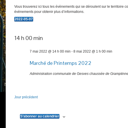
Vous trouverez ici tous les évènements qui se déroulent sur le territoire 
évènements pour obtenir plus d’informations.
2022-05-07
Évènements
Sélectionnez
une
for
date.
14 h 00 min
7
mai
7 mai 2022 @ 14 h 00 min
-
8 mai 2022 @ 1 h 00 min
2022
Marché de Printemps 2022
Administration communale de Gesves
chaussée de Gramptinne
Jour précédent
S’abonner au calendrier