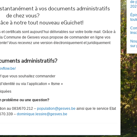
de 
202
nstantanément à vos documents administratifs
de chez vous?
Épis
tout
râce à notre tout nouveau eGuichet!
Con
s et certificats sont aujourd’hui délivrables sur votre boite mail. Grâce à
Insc
la Commune de Gesves vous propose de commander en ligne vos
Nouv
attente! Vous recevrez une version électroniquement et juridiquement
sur
ments administratifs?
ovflow.be/
tif que vous souhaitez commander
d’identité ou via l’application « Itsme »
niquées
 problème ou une question?
ition au 083/670.212 –
population@gesves.be
ainsi que le service Etat
/670.339 –
dominique.lessire@gesves.be