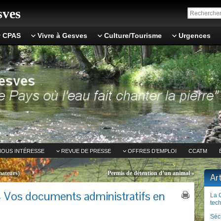
ves
CPAS
Vivre à Gesves
Culture/Tourisme
Urgences
NOUS INTÉRESSE
REVUE DE PRESSE
OFFRES D’EMPLOI
CCATM
mateurs)
Permis de détention d’un animal
»
Ar
– Vos documents administratifs en
La 
tech
Séc