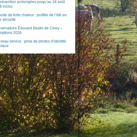
prévention prolongées jusqu’au 18 août
6 inclus
ode de forte chaleur : profiter de l’été en
e sécurité
servatoire Édouard Bastin de Ciney –
riptions 2026
eau service : prise de photos d’identité
 place