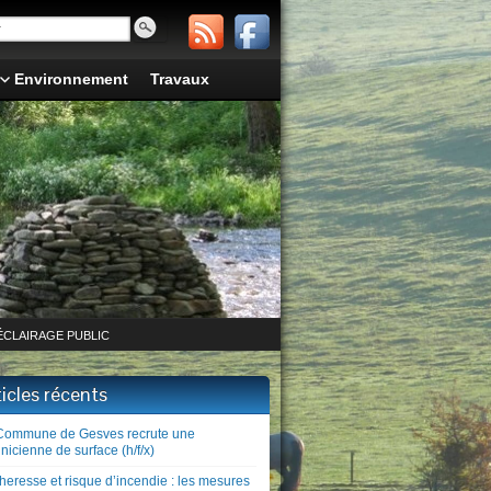
Environnement
Travaux
ÉCLAIRAGE PUBLIC
ticles récents
Commune de Gesves recrute une
nicienne de surface (h/f/x)
heresse et risque d’incendie : les mesures