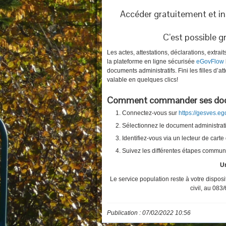
Accéder gratuitement et i
C’est possible g
Les actes, attestations, déclarations, extrait
la plateforme en ligne sécurisée
eGovFlow
documents administratifs. Fini les filles d’
valable en quelques clics!
Comment commander ses docu
Connectez-vous sur
https://gesves.eg
Sélectionnez le document administra
Identifiez-vous via un lecteur de carte 
Suivez les différentes étapes commu
Un
Le service population reste à votre dispos
civil, au 083
Publication : 07/02/2022 10:56