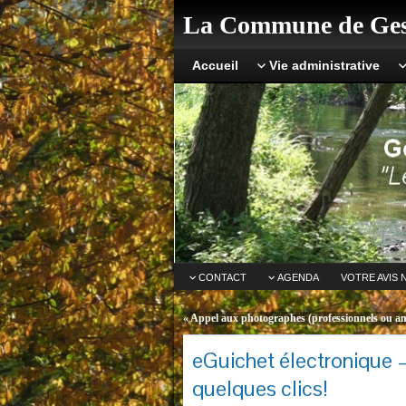
La Commune de Ges
Accueil
Vie administrative
CONTACT
AGENDA
VOTRE AVIS 
«
Appel aux photographes (professionnels ou a
eGuichet électronique 
quelques clics!