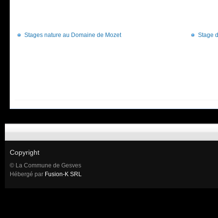
Stages nature au Domaine de Mozet
Stage d
Copyright
© La Commune de Gesves
Hébergé par
Fusion-K SRL