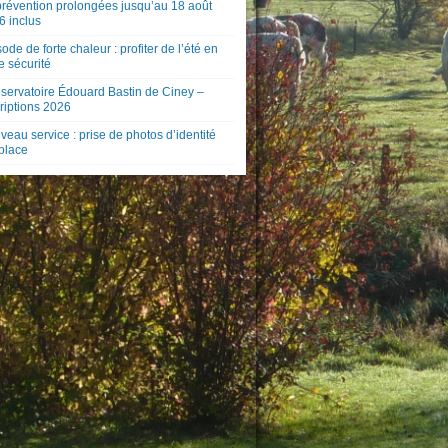
prévention prolongées jusqu’au 18 août
6 inclus
ode de forte chaleur : profiter de l’été en
e sécurité
servatoire Édouard Bastin de Ciney –
riptions 2026
eau service : prise de photos d’identité
 place