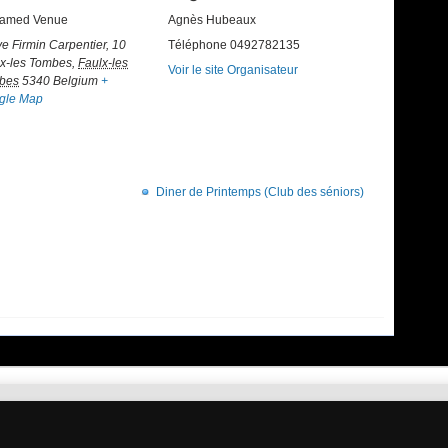
amed Venue
Agnès Hubeaux
e Firmin Carpentier, 10
Téléphone
0492782135
x-les Tombes
,
Faulx-les
Voir le site Organisateur
bes
5340
Belgium
+
gle Map
Diner de Printemps (Club des séniors)