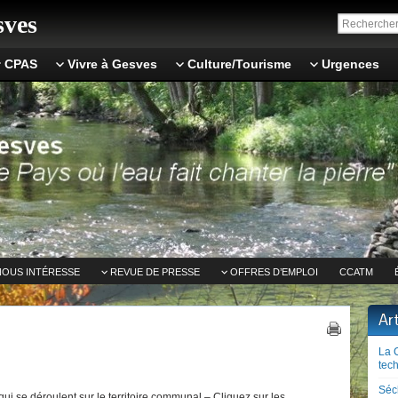
ves
CPAS
Vivre à Gesves
Culture/Tourisme
Urgences
NOUS INTÉRESSE
REVUE DE PRESSE
OFFRES D’EMPLOI
CCATM
Ar
La 
tech
Séc
ui se déroulent sur le territoire communal – Cliquez sur les