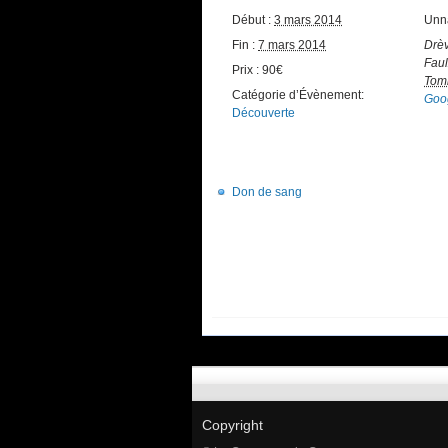
Début :
3 mars 2014
Unn
Fin :
7 mars 2014
Drèv
Faul
Prix :
90€
Tom
Catégorie d’Évènement:
Goo
Découverte
Don de sang
Copyright