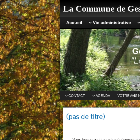
La Commune de Ges
Accueil
Vie administrative
CONTACT
AGENDA
VOTRE AVIS 
(pas de titre)
Vous trouverez ici tous les évènements q