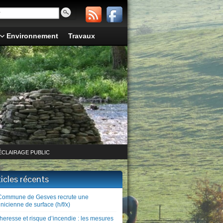
Environnement
Travaux
ÉCLAIRAGE PUBLIC
ticles récents
Commune de Gesves recrute une
nicienne de surface (h/f/x)
heresse et risque d’incendie : les mesures