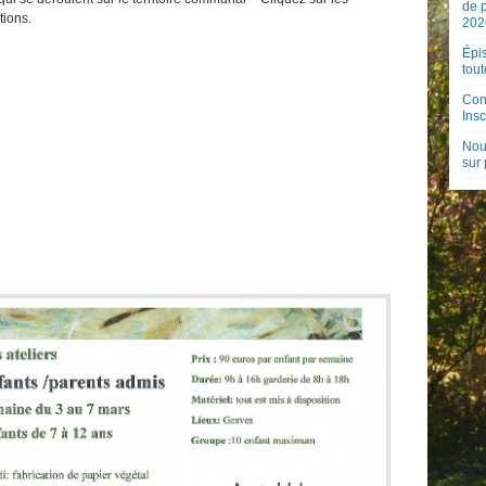
de 
tions.
202
Épis
tout
Con
Insc
Nouv
sur