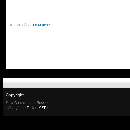
Film-débat: La Marche
Copyright
© La Commune de Gesves
Hébergé par
Fusion-K SRL