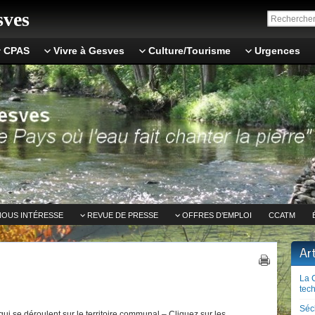
ves
CPAS
Vivre à Gesves
Culture/Tourisme
Urgences
NOUS INTÉRESSE
REVUE DE PRESSE
OFFRES D’EMPLOI
CCATM
Ar
La 
tech
Séc
ui se déroulent sur le territoire communal – Cliquez sur les