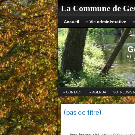
La Commune de Ges
Accueil
Vie administrative
CONTACT
AGENDA
VOTRE AVIS 
(pas de titre)
Vous trouverez ici tous les évènements q