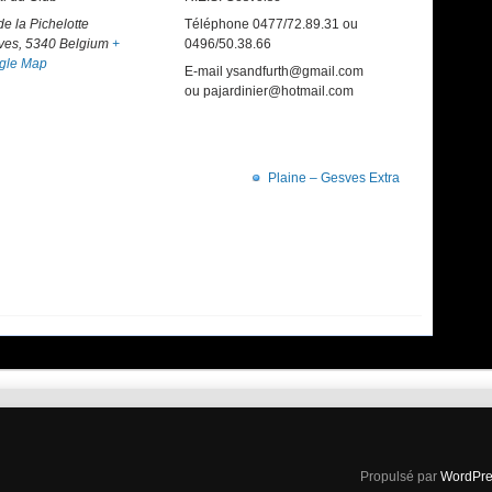
de la Pichelotte
Téléphone
0477/72.89.31 ou
ves
,
5340
Belgium
+
0496/50.38.66
gle Map
E-mail
ysandfurth@gmail.com
ou pajardinier@hotmail.com
Plaine – Gesves Extra
Propulsé par
WordPre