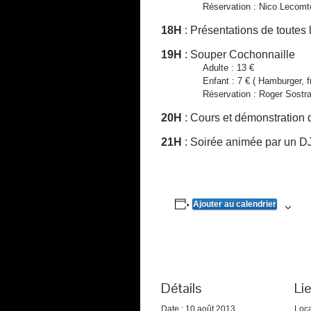
Réservation :
Nico Lecomte
18H
: Présentations de toutes 
19H
: Souper Cochonnaille
Adulte : 13 €
Enfant : 7 € ( Hamburger, frit
Réservation : Roger Sostrate 
20H
: Cours et démonstratio
21H
: Soirée animée par un D
Ajouter au calendrier
Détails
Li
Date :
10 août 2013
Loca