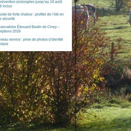
prévention prolongées jusqu’au 18 août
6 inclus
ode de forte chaleur : profiter de l’été en
e sécurité
servatoire Édouard Bastin de Ciney –
riptions 2026
eau service : prise de photos d’identité
 place