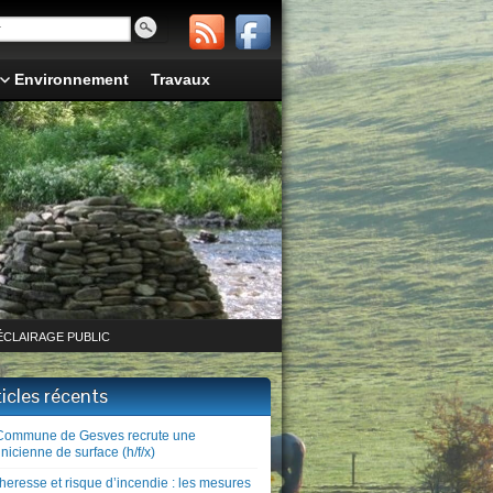
Environnement
Travaux
ÉCLAIRAGE PUBLIC
ticles récents
Commune de Gesves recrute une
nicienne de surface (h/f/x)
heresse et risque d’incendie : les mesures