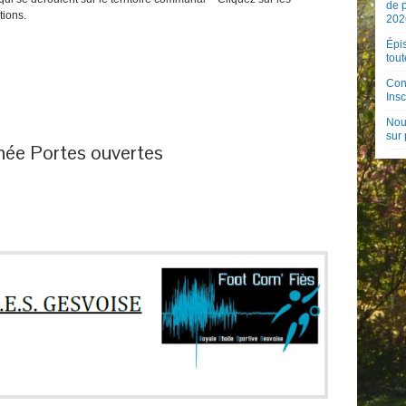
de 
tions.
202
Épis
tout
Con
Insc
Nouv
sur
rnée Portes ouvertes