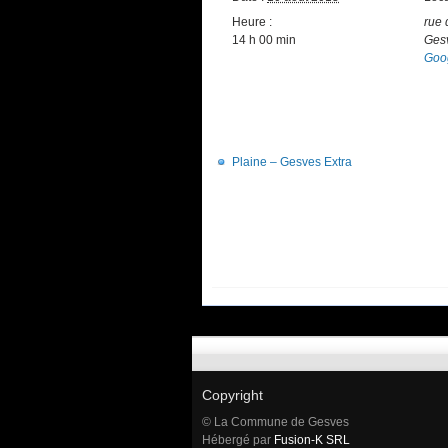
Heure :
rue 
14 h 00 min
Ges
Goo
Plaine – Gesves Extra
Copyright
© La Commune de Gesves
Hébergé par
Fusion-K SRL