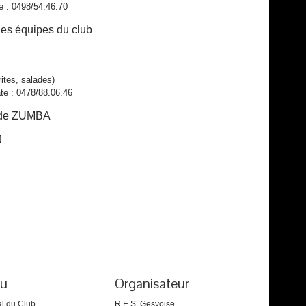
 : 0498/54.46.70
les équipes du club
es, salades)
: 0478/88.06.46
n de ZUMBA
J
eu
Organisateur
l du Club
R.E.S. Gesvoise