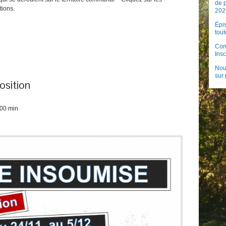
de 
tions.
202
Épis
tout
Con
Insc
Nouv
sur
osition
 00 min