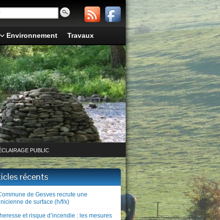
Environnement
Travaux
ÉCLAIRAGE PUBLIC
ticles récents
Commune de Gesves recrute une
nicienne de surface (h/f/x)
heresse et risque d’incendie : les mesures