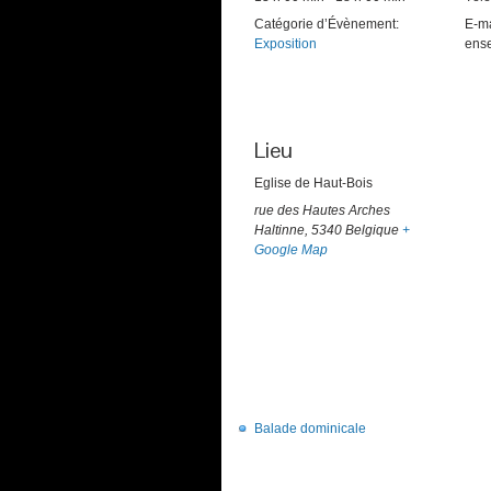
Catégorie d’Évènement:
E-ma
Exposition
ens
Lieu
Eglise de Haut-Bois
rue des Hautes Arches
Haltinne
,
5340
Belgique
+
Google Map
Balade dominicale