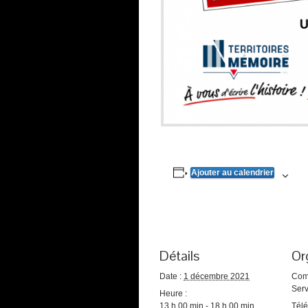
Ajouter au calendrier
Détails
Or
Date :
1 décembre 2021
Com
Ser
Heure :
13 h 00 min - 18 h 00 min
Tél