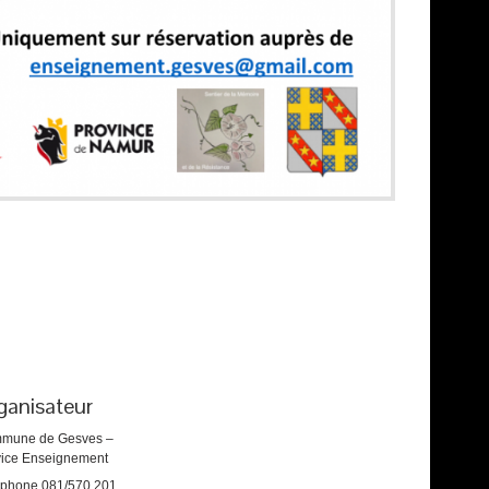
ganisateur
mune de Gesves –
vice Enseignement
éphone
081/570.201