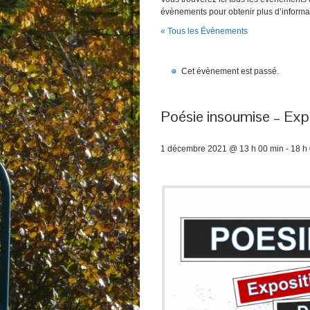
évènements pour obtenir plus d’informa
« Tous les Évènements
Cet évènement est passé.
Poésie insoumise – Exp
1 décembre 2021 @ 13 h 00 min
-
18 h