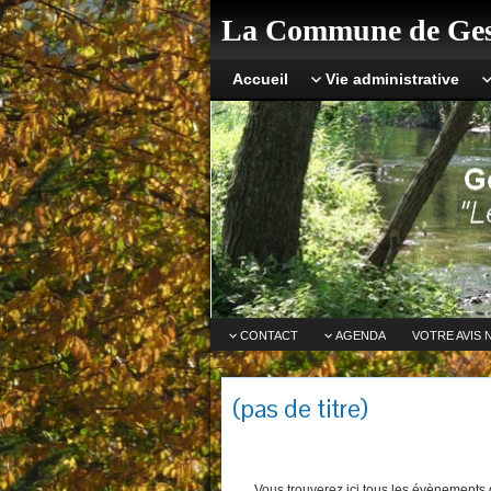
La Commune de Ges
Accueil
Vie administrative
CONTACT
AGENDA
VOTRE AVIS 
(pas de titre)
Vous trouverez ici tous les évènements q