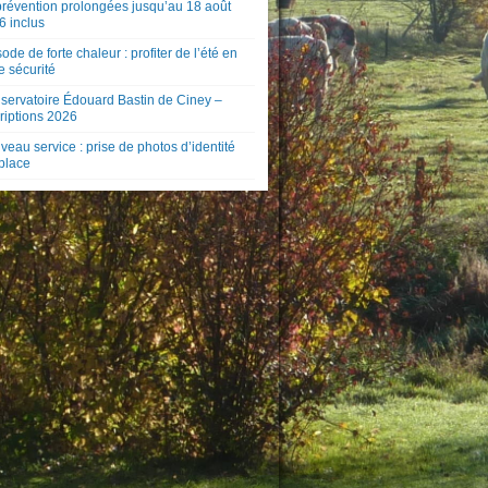
prévention prolongées jusqu’au 18 août
6 inclus
ode de forte chaleur : profiter de l’été en
e sécurité
servatoire Édouard Bastin de Ciney –
riptions 2026
eau service : prise de photos d’identité
 place