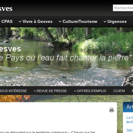
ves
CPAS
Vivre à Gesves
Culture/Tourisme
Urgences
NOUS INTÉRESSE
REVUE DE PRESSE
OFFRES D’EMPLOI
CCATM
Ar
La 
tech
Séc
ui se déroulent sur le territoire communal – Cliquez sur les