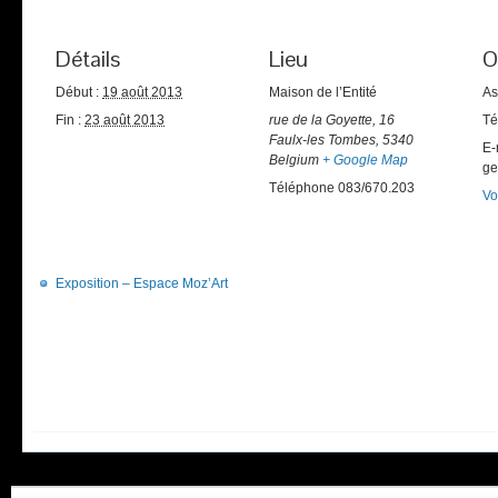
Détails
Lieu
O
Début :
19 août 2013
Maison de l’Entité
As
Fin :
23 août 2013
rue de la Goyette, 16
Té
Faulx-les Tombes
,
5340
E-
Belgium
+ Google Map
ge
Téléphone
083/670.203
Vo
Exposition – Espace Moz’Art