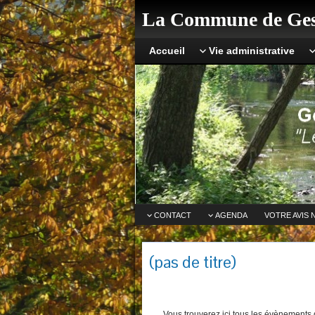
La Commune de Ges
Accueil
Vie administrative
CONTACT
AGENDA
VOTRE AVIS 
(pas de titre)
Vous trouverez ici tous les évènements q