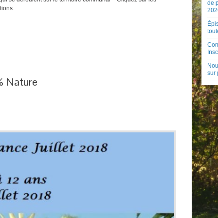
de 
tions.
202
Épis
tout
Con
Insc
Nouv
sur
% Nature