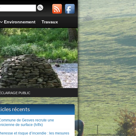
Environnement
Travaux
ÉCLAIRAGE PUBLIC
ticles récents
Commune de Gesves recrute une
nicienne de surface (h/f/x)
heresse et risque d’incendie : les mesures