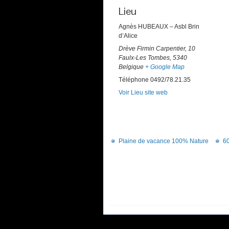
Lieu
Agnès HUBEAUX – Asbl Brin
d’Alice
Drève Firmin Carpentier, 10
Faulx-Les Tombes
,
5340
Belgique
+ Google Map
Téléphone
0492/78.21.35
Voir Lieu site web
Plaine de vacance 100% Nature
60