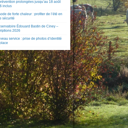
prévention prolongées jusqu’au 18 août
6 inclus
ode de forte chaleur : profiter de l’été en
e sécurité
servatoire Édouard Bastin de Ciney –
riptions 2026
eau service : prise de photos d’identité
 place