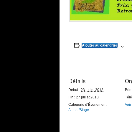
Ajouter au calendrier
Détails
Or
Début :
23 juillet 2018
Brin
Fin :
27 juillet 2018
Tél
Catégorie d’Évènement:
Voir
Atelier/Stage