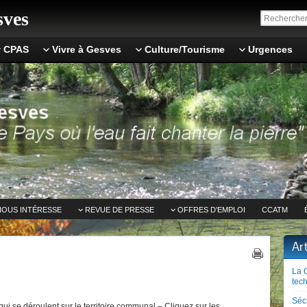
ves
CPAS
Vivre à Gesves
Culture/Tourisme
Urgences
NOUS INTÉRESSE
REVUE DE PRESSE
OFFRES D’EMPLOI
CCATM
Ar
La 
tech
Séc
ui se déroulent sur le territoire communal – Cliquez sur les