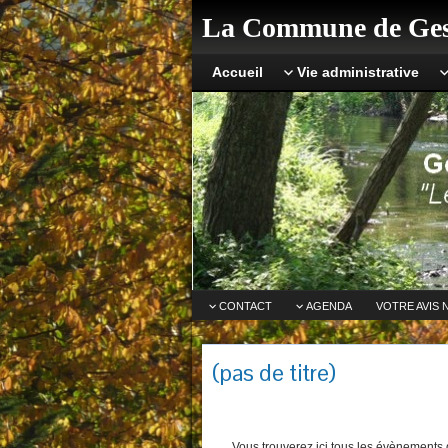
La Commune de Ges
Accueil
Vie administrative
CONTACT
AGENDA
VOTRE AVIS 
(pas de titre)
Vous trouverez ici tous les évènements q