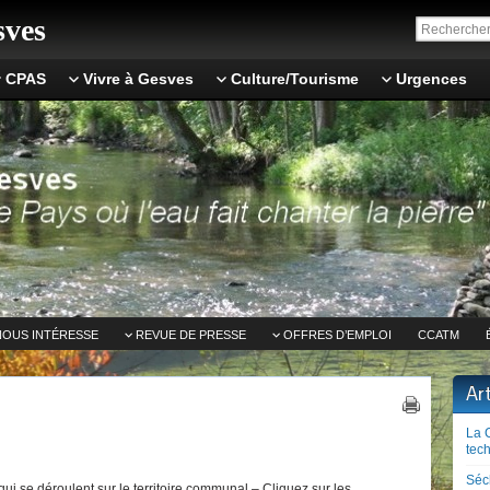
ves
CPAS
Vivre à Gesves
Culture/Tourisme
Urgences
NOUS INTÉRESSE
REVUE DE PRESSE
OFFRES D’EMPLOI
CCATM
Ar
La 
tech
Séc
ui se déroulent sur le territoire communal – Cliquez sur les