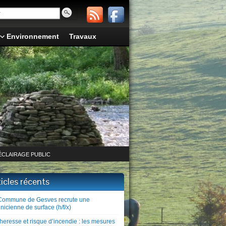
Environnement
Travaux
ÉCLAIRAGE PUBLIC
ticles récents
Commune de Gesves recrute une
nicienne de surface (h/f/x)
heresse et risque d’incendie : les mesures