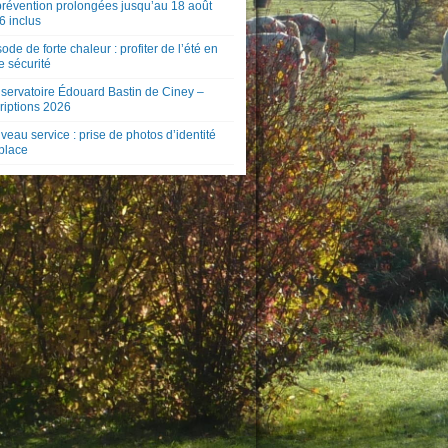
prévention prolongées jusqu’au 18 août
6 inclus
ode de forte chaleur : profiter de l’été en
e sécurité
servatoire Édouard Bastin de Ciney –
riptions 2026
eau service : prise de photos d’identité
 place