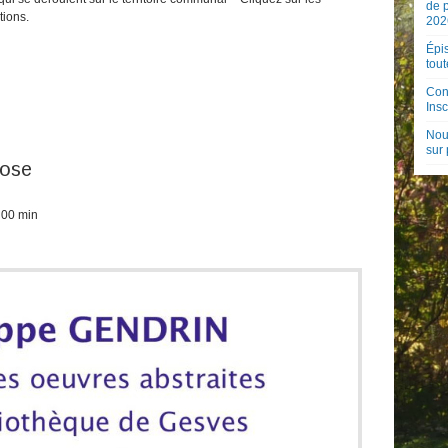
de 
tions.
202
Épis
tout
Con
Insc
Nouv
sur
ose
 00 min