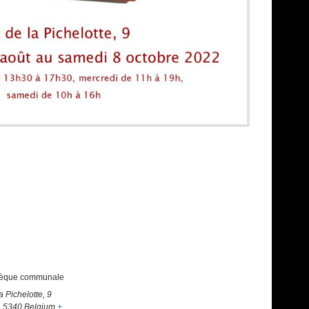
hèque communale
a Pichelotte, 9
,
5340
Belgium
+