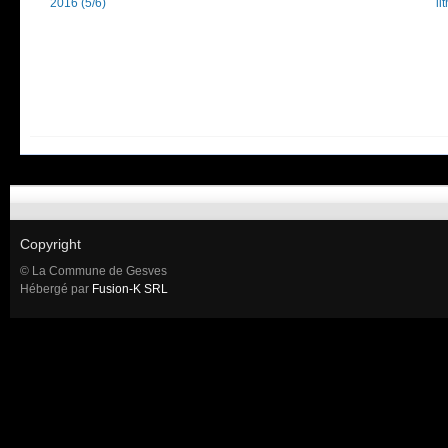
2016 (5/6)
li
Copyright
© La Commune de Gesves
Hébergé par
Fusion-K SRL