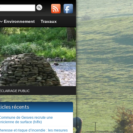
Environnement
Travaux
ÉCLAIRAGE PUBLIC
ticles récents
Commune de Gesves recrute une
nicienne de surface (h/f/x)
heresse et risque d’incendie : les mesures