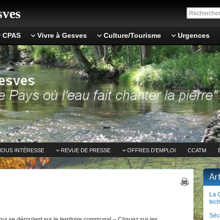
ves
CPAS
Vivre à Gesves
Culture/Tourisme
Urgences
NOUS INTÉRESSE
REVUE DE PRESSE
OFFRES D’EMPLOI
CCATM
Ar
La 
tech
Séc
ui se déroulent sur le territoire communal – Cliquez sur les