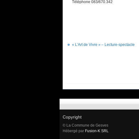
Téléphone
083/670.342
« L’Art de Vivre » – Lecture-spectacle
Copyright
© La Commune de Gesves
Hébergé par
Fusion-K SRL