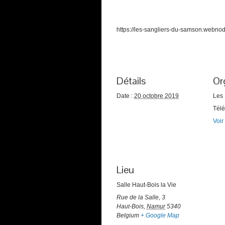
https://les-sangliers-du-samson.webno
Détails
Or
Date :
20 octobre 2019
Les
Tél
Voir
Lieu
Salle Haut-Bois la Vie
Rue de la Salle, 3
Haut-Bois
,
Namur
5340
Belgium
+ Google Map