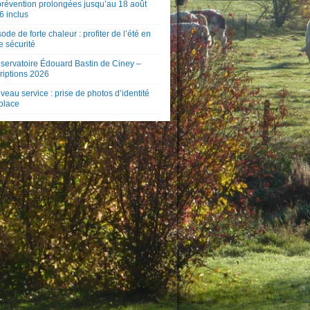
prévention prolongées jusqu’au 18 août
6 inclus
ode de forte chaleur : profiter de l’été en
e sécurité
servatoire Édouard Bastin de Ciney –
riptions 2026
eau service : prise de photos d’identité
 place