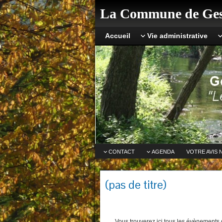
La Commune de Ges
Accueil
Vie administrative
CONTACT
AGENDA
VOTRE AVIS 
(pas de titre)
Vous trouverez ici tous les évènements q