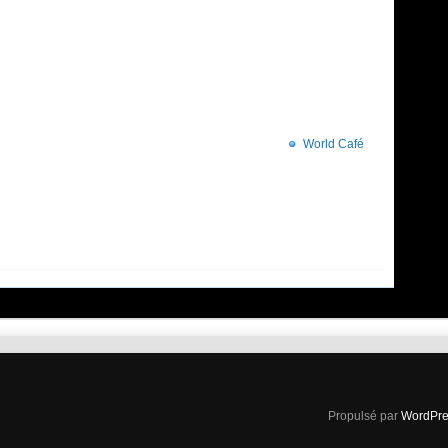
World Café
Propulsé par
WordPre