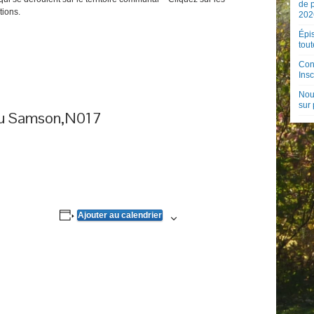
de 
tions.
202
Épis
tout
Con
Insc
Nouv
sur
du Samson,N017
Ajouter au calendrier