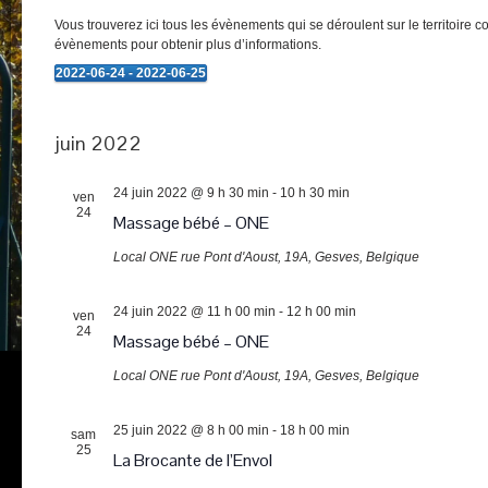
Vous trouverez ici tous les évènements qui se déroulent sur le territoire 
évènements pour obtenir plus d’informations.
2022-06-24
 - 
2022-06-25
Évènements
Sélectionnez
une
date.
juin 2022
24 juin 2022 @ 9 h 30 min
-
10 h 30 min
ven
24
Massage bébé – ONE
Local ONE
rue Pont d'Aoust, 19A, Gesves, Belgique
24 juin 2022 @ 11 h 00 min
-
12 h 00 min
ven
24
Massage bébé – ONE
Local ONE
rue Pont d'Aoust, 19A, Gesves, Belgique
25 juin 2022 @ 8 h 00 min
-
18 h 00 min
sam
25
La Brocante de l’Envol