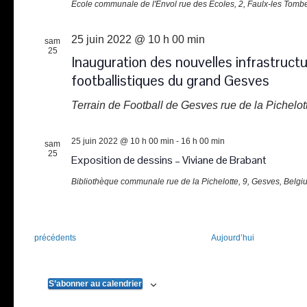
Ecole communale de l'Envol
rue des Ecoles, 2, Faulx-les Tomb
25 juin 2022 @ 10 h 00 min
sam
25
Inauguration des nouvelles infrastruct
footballistiques du grand Gesves
Terrain de Football de Gesves
rue de la Pichelo
25 juin 2022 @ 10 h 00 min
-
16 h 00 min
sam
25
Exposition de dessins – Viviane de Brabant
Bibliothèque communale
rue de la Pichelotte, 9, Gesves, Belgi
Évènements
précédents
Aujourd’hui
S’abonner au calendrier