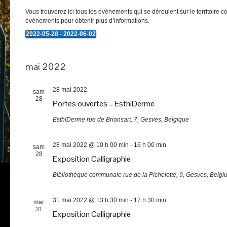
Vous trouverez ici tous les évènements qui se déroulent sur le territoire 
évènements pour obtenir plus d’informations.
2022-05-28
 - 
2022-06-02
Évènements
Sélectionnez
une
date.
mai 2022
28 mai 2022
sam
28
Portes ouvertes – EsthiDerme
EsthiDerme
rue de Brionsart, 7, Gesves, Belgique
28 mai 2022 @ 10 h 00 min
-
16 h 00 min
sam
28
Exposition Calligraphie
Bibliothèque communale
rue de la Pichelotte, 9, Gesves, Belgi
31 mai 2022 @ 13 h 30 min
-
17 h 30 min
mar
31
Exposition Calligraphie