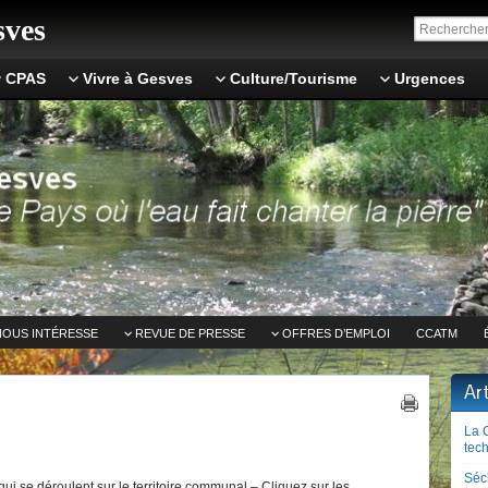
ves
CPAS
Vivre à Gesves
Culture/Tourisme
Urgences
NOUS INTÉRESSE
REVUE DE PRESSE
OFFRES D’EMPLOI
CCATM
Ar
La 
tech
Séc
ui se déroulent sur le territoire communal – Cliquez sur les