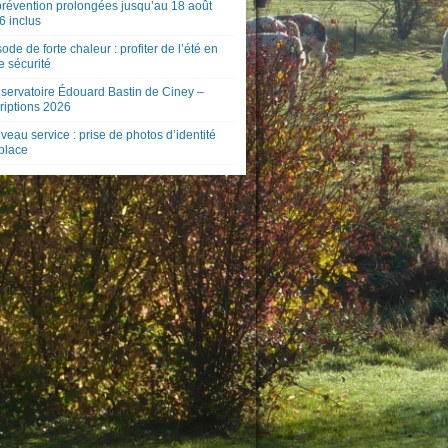
prévention prolongées jusqu’au 18 août
6 inclus
ode de forte chaleur : profiter de l’été en
e sécurité
servatoire Édouard Bastin de Ciney –
riptions 2026
eau service : prise de photos d’identité
 place