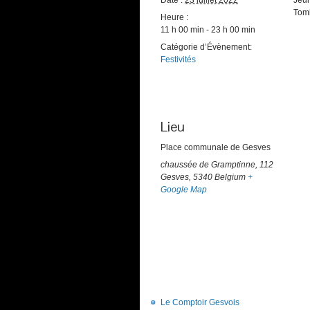
Tom
Heure :
11 h 00 min - 23 h 00 min
Catégorie d’Évènement:
Festivités
Lieu
Place communale de Gesves
chaussée de Gramptinne, 112
Gesves
,
5340
Belgium
+
Google Map
Le Comptoir Gesvois