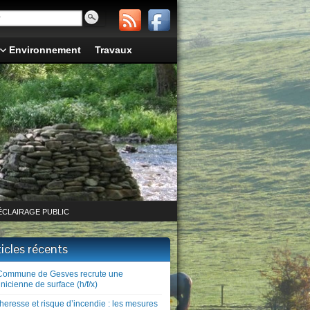
Environnement
Travaux
ÉCLAIRAGE PUBLIC
ticles récents
Commune de Gesves recrute une
nicienne de surface (h/f/x)
heresse et risque d’incendie : les mesures