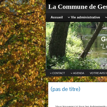
La Commune de Ges
Accueil
Vie administrative
CONTACT
AGENDA
VOTRE AVIS 
(pas de titre)
Vous trouverez ici tous les évènements q