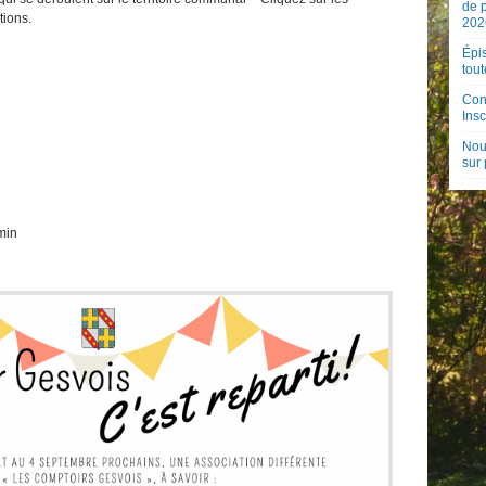
de 
tions.
202
Épis
tout
Con
Insc
Nouv
sur
min