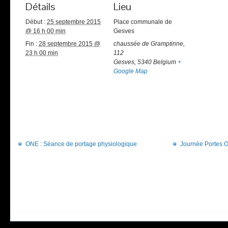
Détails
Lieu
Début :
25 septembre 2015
Place communale de
@ 16 h 00 min
Gesves
Fin :
28 septembre 2015 @
chaussée de Gramptinne,
23 h 00 min
112
Gesves
,
5340
Belgium
+
Google Map
ONE : Séance de portage physiologique
Journée Portes 