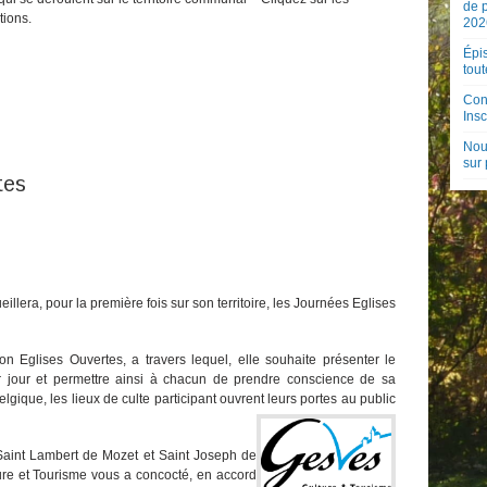
de 
tions.
202
Épis
tout
Con
Insc
Nouv
sur
tes
illera, pour la première fois sur son territoire, les Journées Eglises
n Eglises Ouvertes, a travers lequel, elle souhaite présenter le
ur jour et permettre ainsi à chacun de prendre conscience de sa
elgique, les lieux de culte participant ouvrent leurs portes au public
 Saint Lambert de Mozet et Saint Joseph de
re et Tourisme vous a concocté, en accord