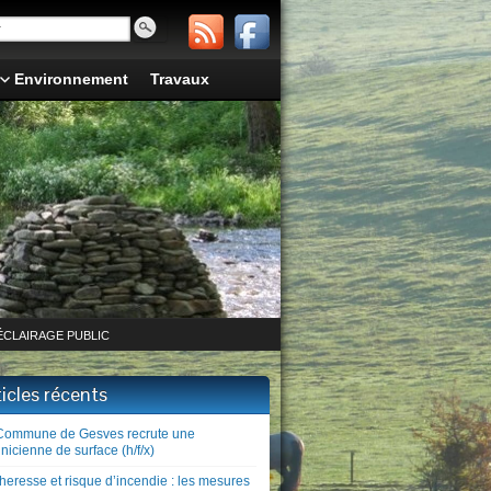
Environnement
Travaux
ÉCLAIRAGE PUBLIC
ticles récents
Commune de Gesves recrute une
nicienne de surface (h/f/x)
heresse et risque d’incendie : les mesures