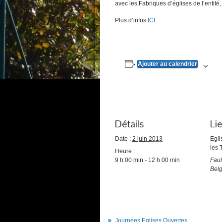
avec les Fabriques d’églises de l’entit
Plus d’infos
ICI
Ajouter au calendrier
Détails
Li
Date :
2 juin 2013
Egli
les
Heure :
9 h 00 min - 12 h 00 min
Faul
Bel
Journées Eglises Ouvertes