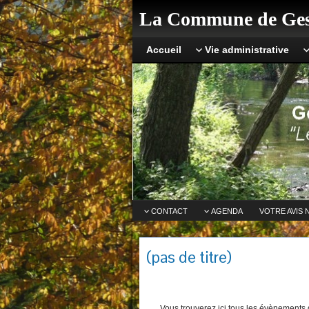
La Commune de Ges
Accueil
Vie administrative
CONTACT
AGENDA
VOTRE AVIS 
(pas de titre)
Vous trouverez ici tous les évènements q