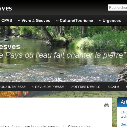
ves
CPAS
Vivre à Gesves
Culture/Tourisme
Urgences
NOUS INTÉRESSE
REVUE DE PRESSE
OFFRES D’EMPLOI
CCATM
Ar
La 
tech
Séc
ui se déroulent sur le territoire communal – Cliquez sur les