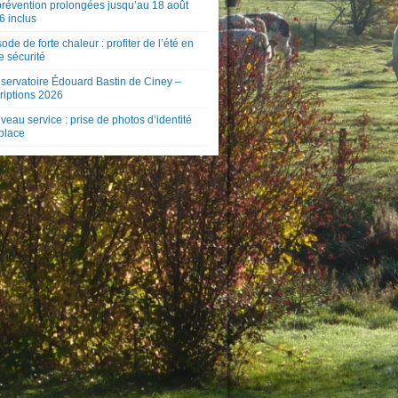
prévention prolongées jusqu’au 18 août
6 inclus
ode de forte chaleur : profiter de l’été en
e sécurité
servatoire Édouard Bastin de Ciney –
riptions 2026
eau service : prise de photos d’identité
 place