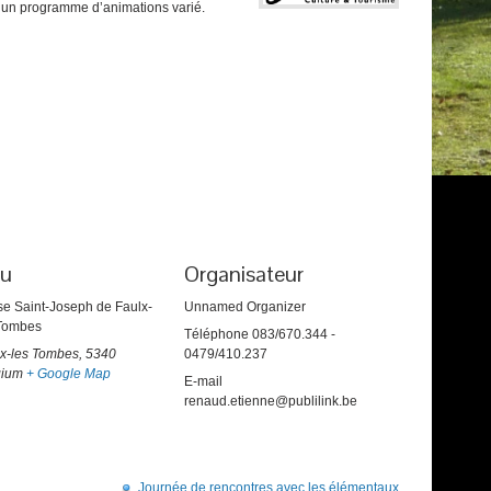
é, un programme d’animations varié.
eu
Organisateur
se Saint-Joseph de Faulx-
Unnamed Organizer
 Tombes
Téléphone
083/670.344 -
x-les Tombes
,
5340
0479/410.237
gium
+ Google Map
E-mail
renaud.etienne@publilink.be
Journée de rencontres avec les élémentaux