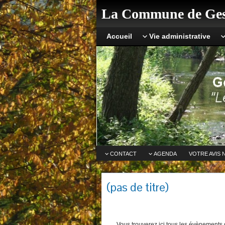
La Commune de Ges
Accueil
Vie administrative
CONTACT
AGENDA
VOTRE AVIS 
(pas de titre)
Vous trouverez ici tous les évènements q