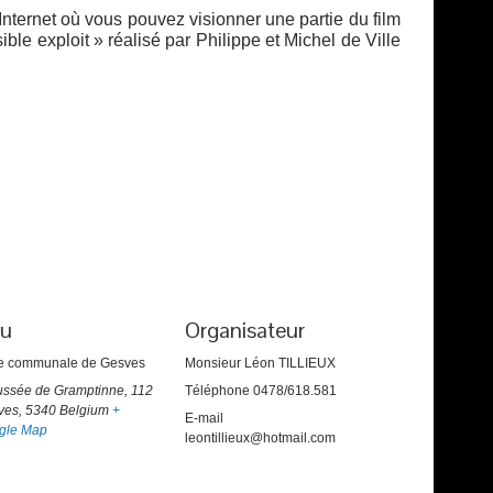
Internet où vous pouvez visionner une partie du film
ble exploit » réalisé par Philippe et Michel de Ville
eu
Organisateur
le communale de Gesves
Monsieur Léon TILLIEUX
ussée de Gramptinne, 112
Téléphone
0478/618.581
ves
,
5340
Belgium
+
E-mail
gle Map
leontillieux@hotmail.com