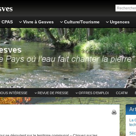
ves
CPAS
Vivre à Gesves
Culture/Tourisme
Urgences
NOUS INTÉRESSE
REVUE DE PRESSE
OFFRES D’EMPLOI
CCATM
Ar
La 
tech
Séc
ui se déroulent sur le territoire communal – Cliquez sur les