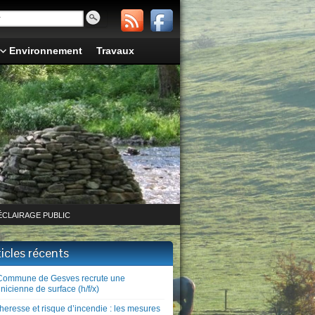
Environnement
Travaux
ÉCLAIRAGE PUBLIC
ticles récents
Commune de Gesves recrute une
nicienne de surface (h/f/x)
heresse et risque d’incendie : les mesures