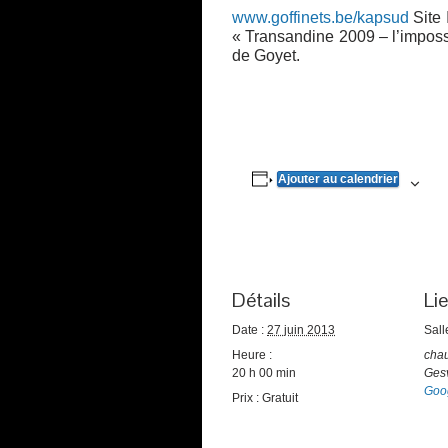
www.goffinets.be/kapsud
Site 
« Transandine 2009 – l’impossi
de Goyet.
Ajouter au calendrier
Détails
Li
Date :
27 juin 2013
Sal
Heure :
cha
20 h 00 min
Ges
Goo
Prix :
Gratuit