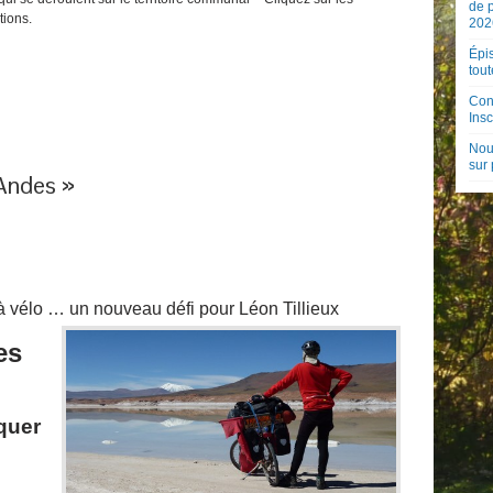
de 
tions.
202
Épis
tout
Con
Insc
Nouv
sur
 Andes »
 vélo … un nouveau défi pour Léon Tillieux
es
quer