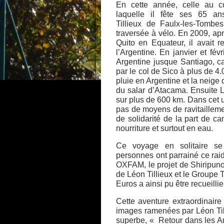
En cette année, celle au c
laquelle il fête ses 65 an
Tillieux de Faulx-les-Tombe
traversée à vélo. En 2009, apr
Quito en Equateur, il avait 
l’Argentine. En janvier et fév
Argentine jusque Santiago, ca
par le col de Sico à plus de 4
pluie en Argentine et la neige d
du salar d’Atacama. Ensuite L
sur plus de 600 km. Dans cet u
pas de moyens de ravitaillemen
de solidarité de la part de ca
nourriture et surtout en eau.
Ce voyage en solitaire se 
personnes ont parrainé ce rai
OXFAM, le projet de Shiripuno 
de Léon Tillieux et le Groupe
Euros a ainsi pu être recueillie
Cette aventure extraordinaire 
images ramenées par Léon Tilli
superbe, « Retour dans les An