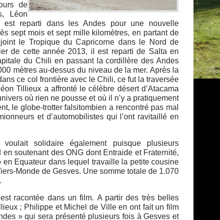
ours de
s, Léon
s est reparti dans les Andes pour une nouvelle
ès sept mois et sept mille kilomètres, en partant de
rejoint le Tropique du Capricorne dans le Nord de
rier de cette année 2013, il est reparti de Salta en
pitale du Chili en passant la cordillère des Andes
.000 mètres au-dessus du niveau de la mer. Après la
ans ce col frontière avec le Chili, ce fut la traversée
éon Tillieux a affronté le célèbre désert d’Atacama
nivers où rien ne pousse et où il n’y a pratiquement
t, le globe-trotter falsitombien a rencontré pas mal
mionneurs et d’automobilistes qui l’ont ravitaillé en
voulait solidaire également puisque plusieurs
d en soutenant des ONG dont Entraide et Fraternité,
en Equateur dans lequel travaille la petite cousine
 Tiers-Monde de Gesves. Une somme totale de 1.070
.
est racontée dans un film. A partir des très belles
eux ; Philippe et Michel de Ville en ont fait un film
des » qui sera présenté plusieurs fois à Gesves et