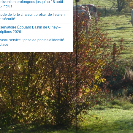
prévention prolongées jusqu’au 18 août
6 inclus
ode de forte chaleur : profiter de l’été en
e sécurité
servatoire Édouard Bastin de Ciney –
riptions 2026
eau service : prise de photos d’identité
 place