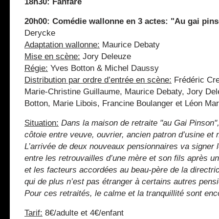
18h30: Fanfare
20h00:
Comédie wallonne en 3 actes: "Au gai pin
Derycke
Adaptation wallonne:
Maurice Debaty
Mise en scène:
Jory Deleuze
Régie:
Yves Botton & Michel Daussy
Distribution par ordre d’entrée en scène:
Frédéric Cre
Marie-Christine Guillaume, Maurice Debaty, Jory De
Botton, Marie Libois, Francine Boulanger et Léon Ma
Situation:
Dans la maison de retraite "au Gai Pinson",
côtoie entre veuve, ouvrier, ancien patron d’usine et mi
L’arrivée de deux nouveaux pensionnaires va signer le
entre les retrouvailles d’une mère et son fils après u
et les facteurs accordées au beau-père de la directri
qui de plus n’est pas étranger à certains autres pen
Pour ces retraités, le calme et la tranquillité sont en
Tarif:
8€/adulte et 4€/enfant