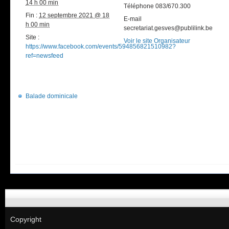
14 h 00 min
Téléphone
083/670.300
Fin :
12 septembre 2021 @ 18
E-mail
h 00 min
secretariat.gesves@publilink.be
Site :
Voir le site Organisateur
https://www.facebook.com/events/594856821510982?
ref=newsfeed
Balade dominicale
Copyright