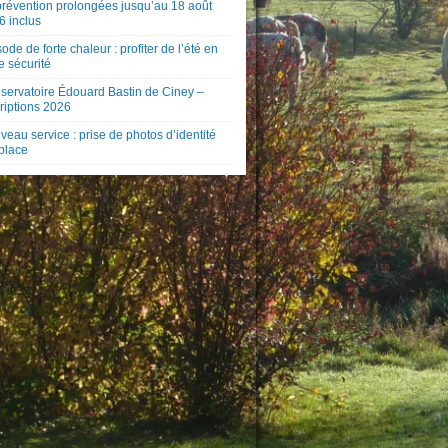
prévention prolongées jusqu’au 18 août
6 inclus
ode de forte chaleur : profiter de l’été en
e sécurité
servatoire Édouard Bastin de Ciney –
riptions 2026
eau service : prise de photos d’identité
 place