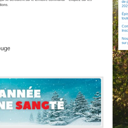
de 
tions.
202
Épis
tout
Con
Insc
Nouv
sur
ouge
n