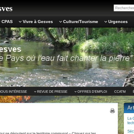
ves
CPAS
Vivre à Gesves
Culture/Tourisme
Urgences
NOUS INTÉRESSE
REVUE DE PRESSE
OFFRES D’EMPLOI
CCATM
Ar
La 
tech
Séc
ui se déroulent sur le territoire communal – Cliquez sur les