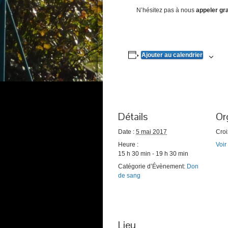
N’hésitez pas à nous
appeler gr
Ajouter au calendrier
Détails
Or
Date :
5 mai 2017
Cro
Heure :
Voir
15 h 30 min - 19 h 30 min
Catégorie d’Évènement:
Don
de sang
Lieu