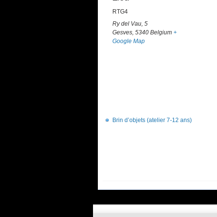
RTG4
Ry del Vau, 5
Gesves
,
5340
Belgium
+
Google Map
Brin d’objets (atelier 7-12 ans)