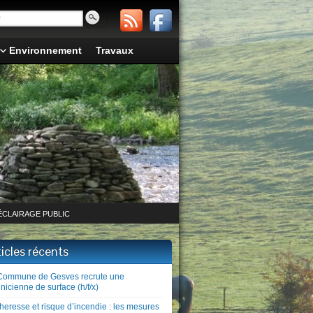
Environnement
Travaux
ÉCLAIRAGE PUBLIC
ticles récents
Commune de Gesves recrute une
nicienne de surface (h/f/x)
heresse et risque d’incendie : les mesures