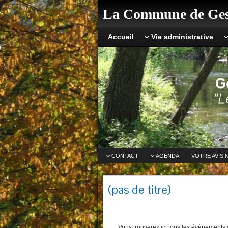
La Commune de Ges
Accueil
Vie administrative
CONTACT
AGENDA
VOTRE AVIS 
(pas de titre)
Vous trouverez ici tous les évènements q