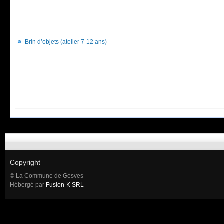
Brin d’objets (atelier 7-12 ans)
Copyright
© La Commune de Gesves
Hébergé par
Fusion-K SRL