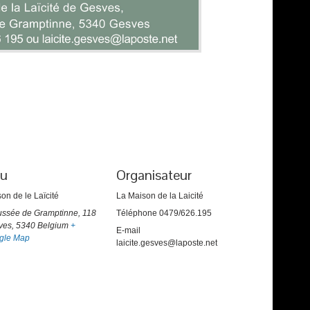
eu
Organisateur
on de le Laïcité
La Maison de la Laicité
ussée de Gramptinne, 118
Téléphone
0479/626.195
ves
,
5340
Belgium
+
E-mail
gle Map
laicite.gesves@laposte.net