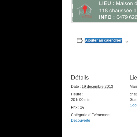
Ajouter au calendrier
Détails
Li
Date :
19 décembre 2013
Mais
Heure :
cha
20 h 00 min
Ges
Goo
Prix :
2€
Catégorie d’Évènement:
Découverte