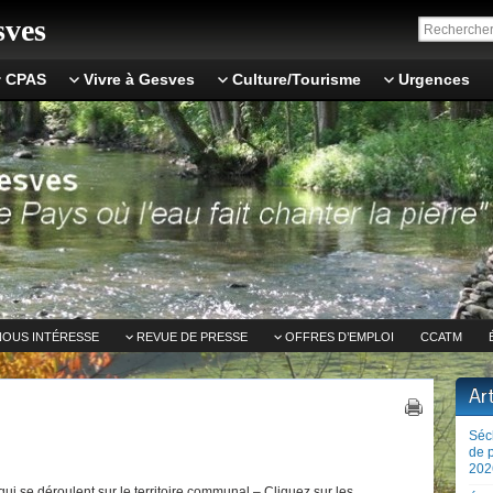
ves
CPAS
Vivre à Gesves
Culture/Tourisme
Urgences
NOUS INTÉRESSE
REVUE DE PRESSE
OFFRES D’EMPLOI
CCATM
Ar
Séc
de 
202
ui se déroulent sur le territoire communal – Cliquez sur les