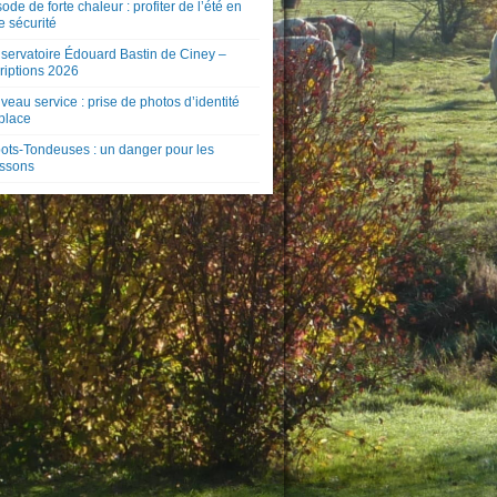
ode de forte chaleur : profiter de l’été en
e sécurité
servatoire Édouard Bastin de Ciney –
riptions 2026
eau service : prise de photos d’identité
 place
ots-Tondeuses : un danger pour les
issons