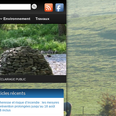
Environnement
Travaux
ÉCLAIRAGE PUBLIC
ticles récents
heresse et risque d’incendie : les mesures
prévention prolongées jusqu’au 18 août
6 inclus