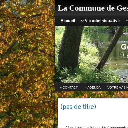
La Commune de Ges
Accueil
Vie administrative
CONTACT
AGENDA
VOTRE AVIS 
(pas de titre)
Vous trouverez ici tous les évènements q