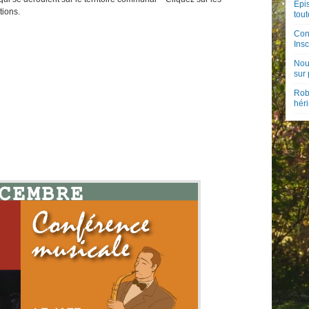
Épis
tions.
tout
Con
Insc
Nouv
sur
Rob
hér