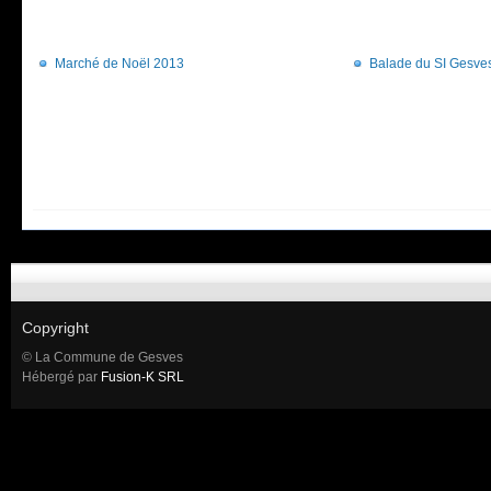
Marché de Noël 2013
Balade du SI Gesve
Copyright
© La Commune de Gesves
Hébergé par
Fusion-K SRL