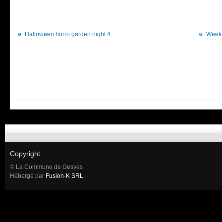
Halloween horro garden night 4
Week-
Copyright
© La Commune de Gesves
Hébergé par
Fusion-K SRL