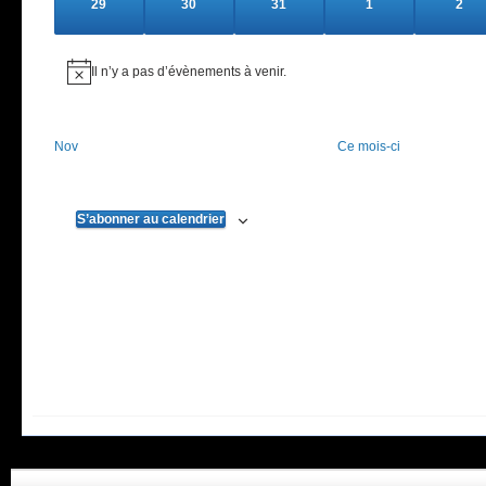
0
0
0
0
0
29
30
31
1
2
évènements
évènements
évènements
évènements
évèn
Il n’y a pas d’évènements à venir.
Notice
Nov
Ce mois-ci
S’abonner au calendrier