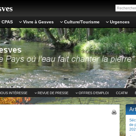
ves
CPAS
Vivre à Gesves
Culture/Tourisme
Urgences
NOUS INTÉRESSE
REVUE DE PRESSE
OFFRES D’EMPLOI
CCATM
Ar
Séc
de 
202