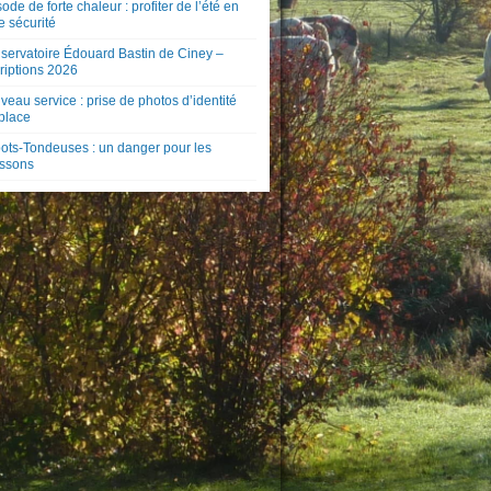
ode de forte chaleur : profiter de l’été en
e sécurité
servatoire Édouard Bastin de Ciney –
riptions 2026
eau service : prise de photos d’identité
 place
ots-Tondeuses : un danger pour les
issons