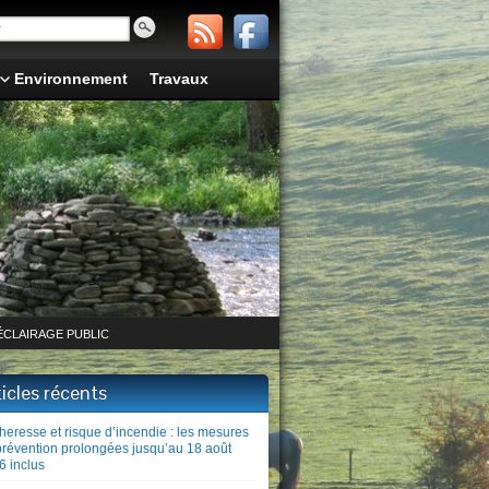
Environnement
Travaux
ÉCLAIRAGE PUBLIC
ticles récents
heresse et risque d’incendie : les mesures
prévention prolongées jusqu’au 18 août
6 inclus