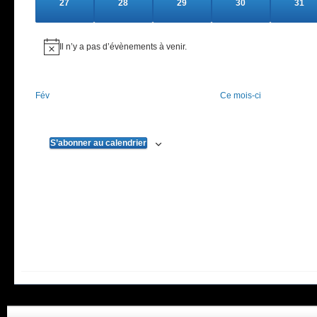
0
0
0
0
0
27
28
29
30
31
évènements
évènements
évènements
évènements
évèn
Il n’y a pas d’évènements à venir.
Notice
Fév
Ce mois-ci
S’abonner au calendrier