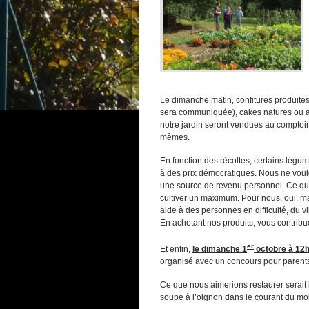
Le dimanche matin, confitures produites
sera communiquée), cakes natures ou aux
notre jardin seront vendues au comptoir
mêmes.
En fonction des récoltes, certains légu
à des prix démocratiques. Nous ne voulo
une source de revenu personnel. Ce que
cultiver un maximum. Pour nous, oui, ma
aide à des personnes en difficulté, du 
En achetant nos produits, vous contribue
er
Et enfin,
le dimanche 1
octobre à 12
organisé avec un concours pour parents
Ce que nous aimerions restaurer serait
soupe à l’oignon dans le courant du m