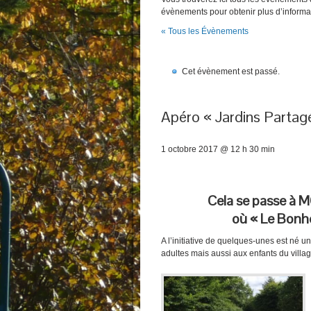
évènements pour obtenir plus d’informa
« Tous les Évènements
Cet évènement est passé.
Apéro « Jardins Partag
1 octobre 2017 @ 12 h 30 min
Cela se passe à MO
où
« Le Bonhe
A l’initiative de quelques-unes est né 
adultes mais aussi aux enfants du villag