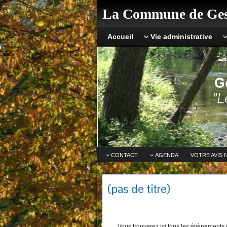
La Commune de Ges
Accueil
Vie administrative
CONTACT
AGENDA
VOTRE AVIS 
(pas de titre)
Vous trouverez ici tous les évènements q