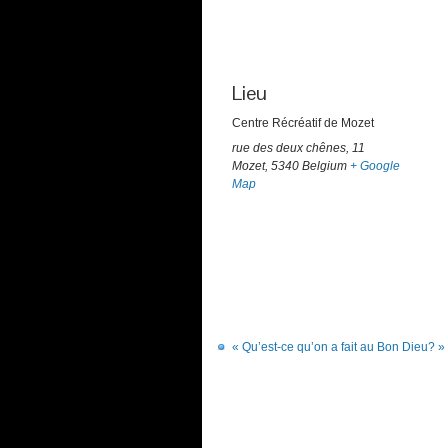
Lieu
Centre Récréatif de Mozet
rue des deux chênes, 11
Mozet
,
5340
Belgium
+ Google
Map
« Qu’est-ce qu’on a fait au Bon Dieu? » 