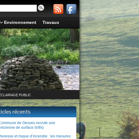
Environnement
Travaux
ÉCLAIRAGE PUBLIC
ticles récents
Commune de Gesves recrute une
nicienne de surface (h/f/x)
heresse et risque d’incendie : les mesures