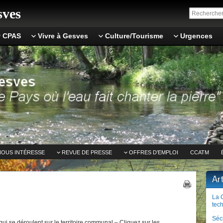
ves
CPAS
Vivre à Gesves
Culture/Tourisme
Urgences
NOUS INTÉRESSE
REVUE DE PRESSE
OFFRES D’EMPLOI
CCATM
Ar
La 
tech
Séc
ui se déroulent sur le territoire communal – Cliquez sur les