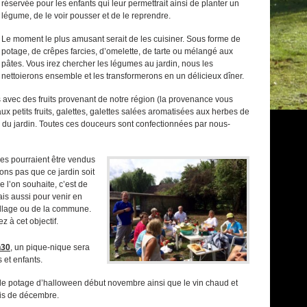
réservée pour les enfants qui leur permettrait ainsi de planter un
légume, de le voir pousser et de le reprendre.
Le moment le plus amusant serait de les cuisiner. Sous forme de
potage, de crêpes farcies, d’omelette, de tarte ou mélangé aux
pâtes. Vous irez chercher les légumes au jardin, nous les
nettoierons ensemble et les transformerons en un délicieux dîner.
 avec des fruits provenant de notre région (la provenance vous
 petits fruits, galettes, galettes salées aromatisées aux herbes de
 du jardin. Toutes ces douceurs sont confectionnées par nous-
mes pourraient être vendus
ns pas que ce jardin soit
 l’on souhaite, c’est de
is aussi pour venir en
village ou de la commune.
z à cet objectif.
h30
, un pique-nique sera
 et enfants.
 le potage d’halloween début novembre ainsi que le vin chaud et
ois de décembre.