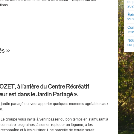
de 
tions.
202
Épis
tout
Con
Insc
Nouv
sur
és »
ZET, à l’arrière du Centre Récréatif
ur est dans le Jardin Partagé ».
un jardin partagé qui veut apporter quelques moments agréables aux
e.
Le groupe vous invite à venir passer du bon temps en s’amusant à
connaitre les graines, à semer, repiquer un légume, à les
reconnaître et à les cuisiner. Une parcelle de terrain serait