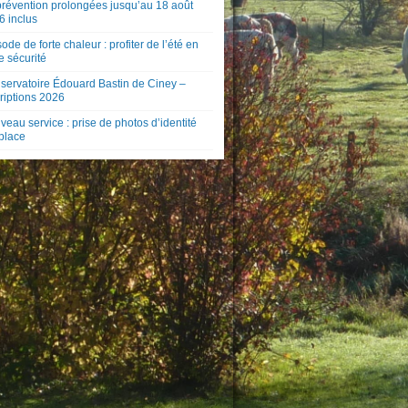
prévention prolongées jusqu’au 18 août
6 inclus
ode de forte chaleur : profiter de l’été en
e sécurité
servatoire Édouard Bastin de Ciney –
riptions 2026
eau service : prise de photos d’identité
 place