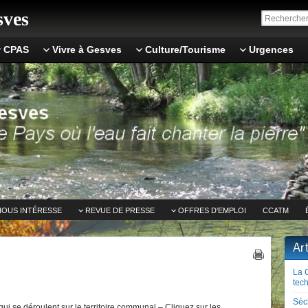
ves
CPAS
Vivre à Gesves
Culture/Tourisme
Urgences
NOUS INTÉRESSE
REVUE DE PRESSE
OFFRES D’EMPLOI
CCATM
Ar
La 
tech
Séc
ui se déroulent sur le territoire communal – Cliquez sur les