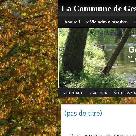
La Commune de Ges
Accueil
Vie administrative
CONTACT
AGENDA
VOTRE AVIS 
(pas de titre)
Vous trouverez ici tous les évènements q