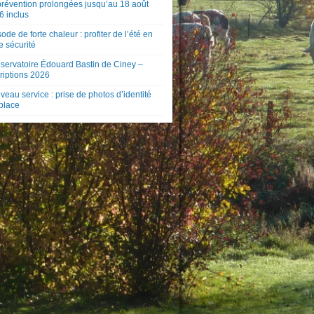
prévention prolongées jusqu’au 18 août
6 inclus
ode de forte chaleur : profiter de l’été en
e sécurité
servatoire Édouard Bastin de Ciney –
riptions 2026
eau service : prise de photos d’identité
 place