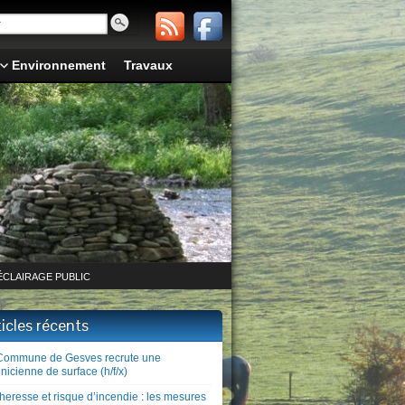
Environnement
Travaux
ÉCLAIRAGE PUBLIC
ticles récents
Commune de Gesves recrute une
nicienne de surface (h/f/x)
heresse et risque d’incendie : les mesures