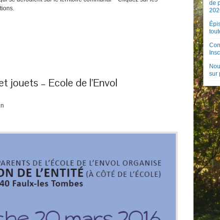
de 
tions.
202
Épis
tout
Con
Insc
Nouv
sur
 jouets – Ecole de l’Envol
in