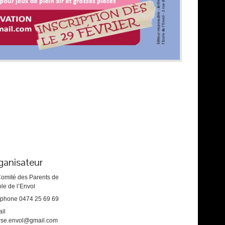
ganisateur
omité des Parents de
ole de l’Envol
éphone
0474 25 69 69
il
rse.envol@gmail.com