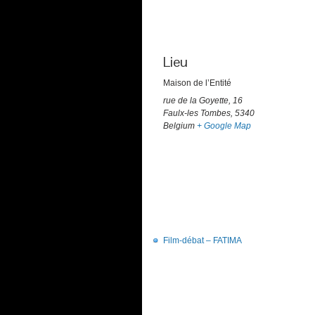
Lieu
Maison de l’Entité
rue de la Goyette, 16
Faulx-les Tombes
,
5340
Belgium
+ Google Map
Film-débat – FATIMA