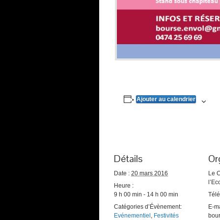
Ajouter au calendrier
Détails
Or
Date :
20 mars 2016
Le C
l’Ec
Heure :
9 h 00 min - 14 h 00 min
Tél
Catégories d’Évènement:
E-ma
Evénementiel
,
Festivités
bou